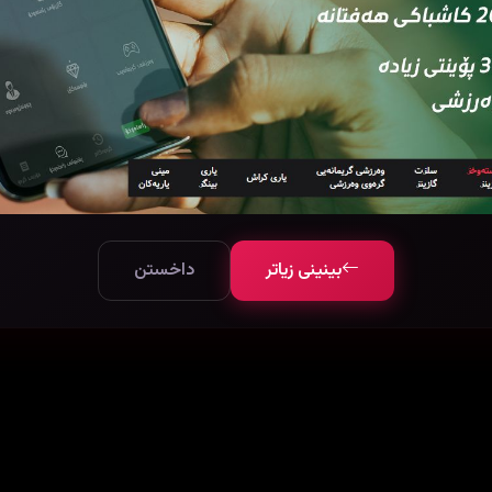
بینینی زیاتر
داخستن