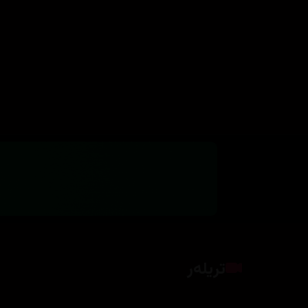
تریلەر