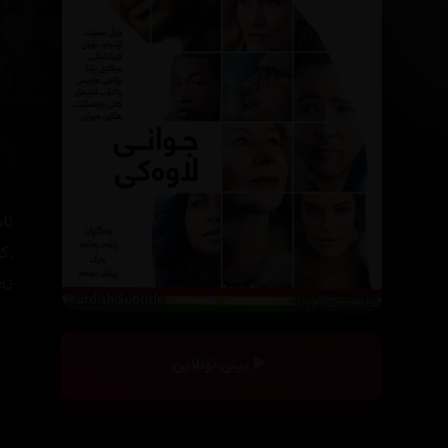
ئا
،ک
تە
بینی ئۆنلاین