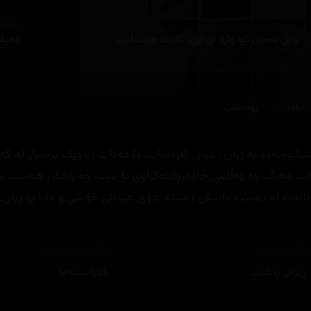
ئەکتەران
دەره
ویڵ سمیز، ئێدوارد نۆرتۆن، کەیت وینسلێت
دەیڤ
دراما
ڕۆمانسی
شنابوونەوە بە ژیان ، دوای کارەسات، وا دەکات پیاوێک پرسیار لە
ات، مەرگ. وە وەڵامی چاوەڕواننەکراوی بۆ دێت، وە پاشان هەست 
نانەت لە دەست دانیش دەبێتە هۆی هێنانی خۆشی و مانا بۆ ژیان.
وەرگێڕان
دیزاینی بەرگ
ڕێژەن ڕەشید
,
کوردسینەما