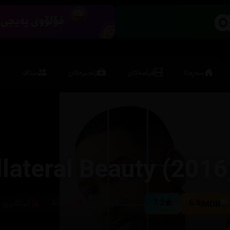
سەرەتا
فیلمەکان
زنجیرەکان
ستاف
lateral Beauty (2016
6.8
7.2
٩٧ خولەک
43,925
ئینگلیزی