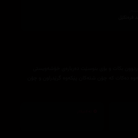
ێنەر
د فرەنکێل
 گەردوون بکات و بۆی بنوسێت دەربارەی خۆشەویستی
بەوە دەکات کە چۆن شتەکان پێکەوە گرێدراون و چۆن
تەکنیکار