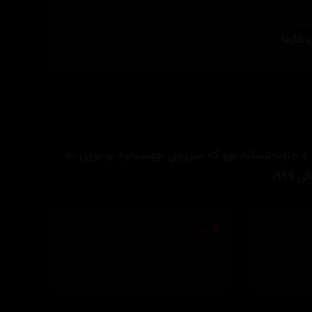
ێنەر
 شارما
 چاونەترسانە بوو کە مێژووی نووسیەوە بۆ بوون بە
١٩٩
تەکنیکار