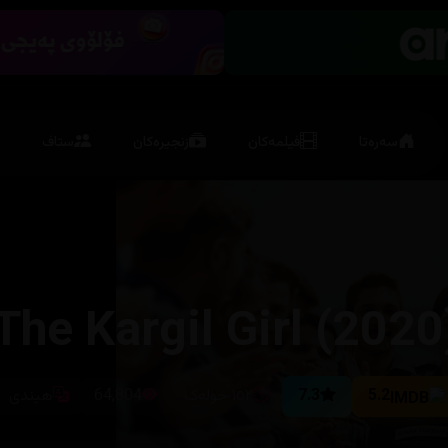
سەرەتا
فیلمەکان
زنجیرەکان
ستاف
he Kargil Girl (2020
5.2
7.3
١٥٢ خولەک
64,804
هیندی