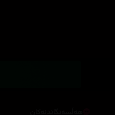
هەڵسەنگاندنەکان