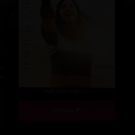
ژی
یە
بینی ئۆنلاین