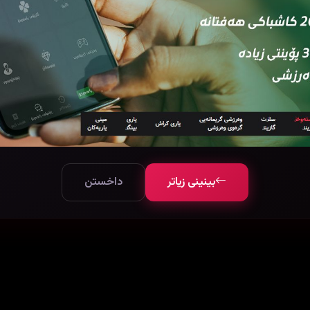
بینینی زیاتر
داخستن