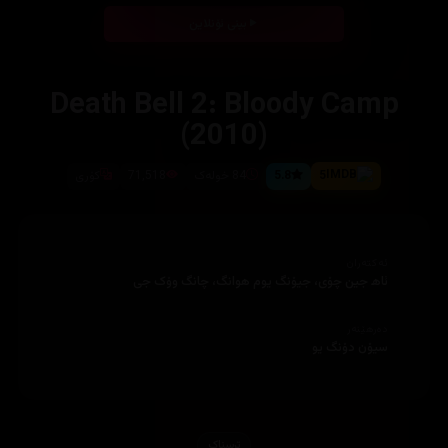
بینی ئۆنلاین
Death Bell 2: Bloody Camp
(2010)
5
5.8
84 خولەک
71,518
کۆری
ئەکتەران
ئاھ جین چۆی، جیۆنگ یوم ھوانگ، چانگ وۆک جی
دەرهێنەر
سیۆن دۆنگ یو
ترسناک