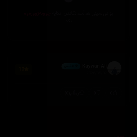
بۆ نووسینی هەڵسەنگاندن، تکایە
چوونەژوورەوە
بکە
Kaywan Ali
💎 ئەڵماس
10
2026/05/02
(0)
0
0
وەڵام