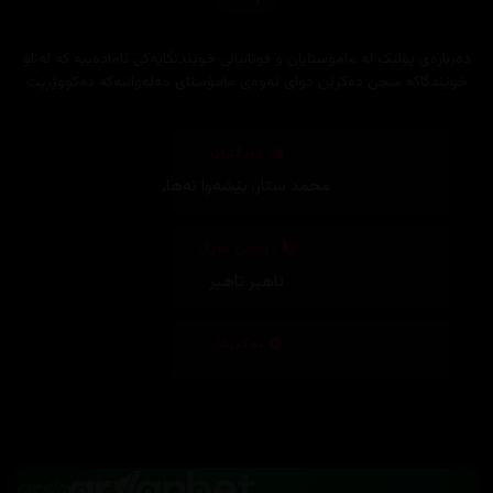
دەربارەی پۆلێک لە مامۆستایان و قوتابیانی خوێندنگایەکی ئامادەییە کە لەناو
خوێندگاکە سجن دەکرێن دوای ئەوەی مامۆستای مەلەوانیەکە دەکووژرێت
وەرگێڕان
محمد ستار
,
پێشەوا تەھا
,
دیزاینی بەرگ
تاهیر تاهیر
تەکنیکار