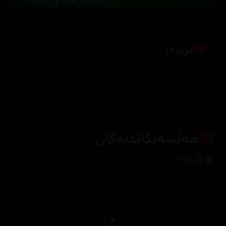
تریلەر
کلیک بکە بۆ پیشاندانی تریلەر
هەڵسەنگاندنەکان
10.0
1 هەڵسەنگاندن