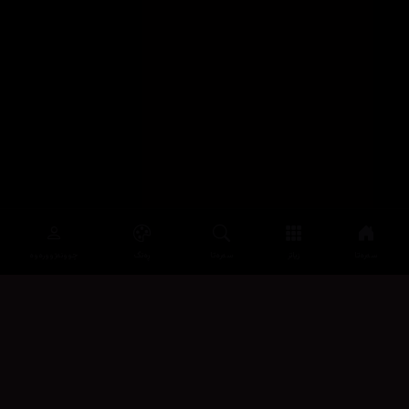
سەرەتا
زیاتر
سەرەتا
ڕەنگ
چوونەژوورەوە