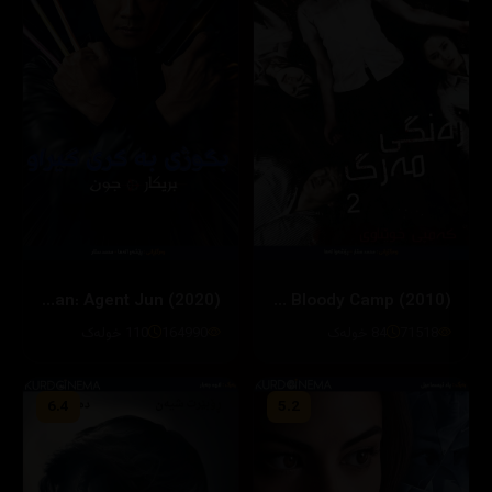
Hitman: Agent Jun (2020)
Death Bell 2: Bloody Camp (2010)
71518
84 خولەک
164990
110 خولەک
6.4
5.2