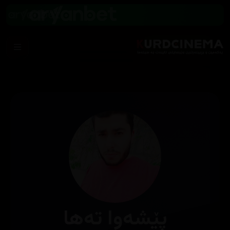
پێشەوا تەھا