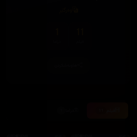
وەرگێڕ
1
11
فیلم
دراما
هاوبەشکردن
فیلم
دراما
1
11