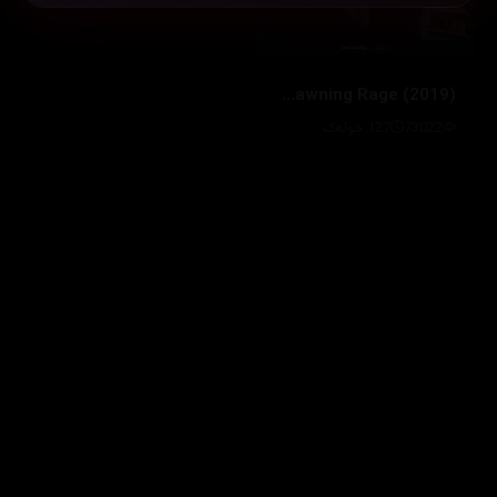
Jo Pil-ho: The Dawning Rage (2019)
73022
127 خولەک