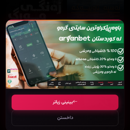
Death Bell (2008)
The Water Horse (2007)
74453
112 خولەک
108578
88 خولەک
6.1
بینینی زیاتر
داخستن