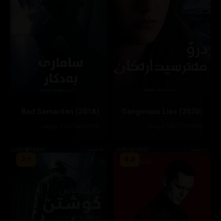
Bad Samaritan (2018)
Dangerous Lies (2020)
71949
96 خوله‌ك
44122
110 خولەک
7.1
5.0