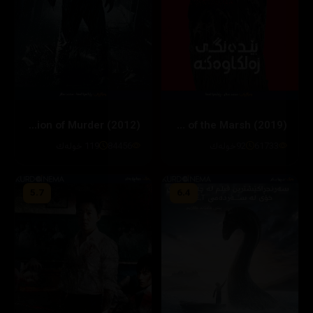
Confession of Murder (2012)
The Silence of the Marsh (2019)
61733
92خوله‌ك
84456
119 خوله‌ك
5.7
6.4