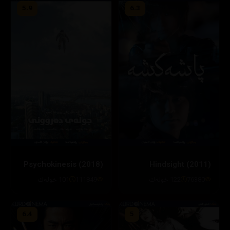
5.9
6.3
Psychokinesis (2018)
76380
122 خوله‌ك
111849
101 خوله‌ك
6.4
5