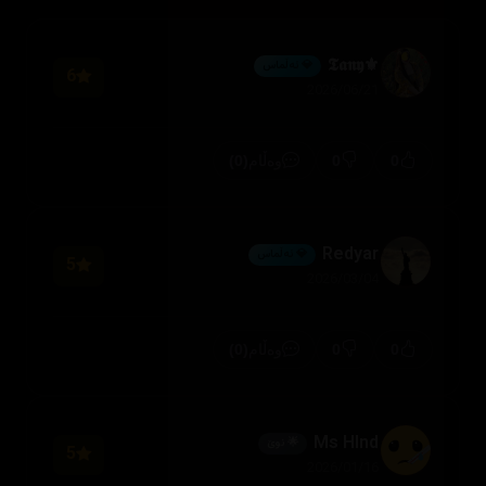
⚜️𝕿𝖆𝖓𝖞
💎 ئەڵماس
6
2026/06/21
(0)
0
0
وەڵام
Redyar
💎 ئەڵماس
5
2026/03/04
(0)
0
0
وەڵام
Ms Hlnd
🌟 نوێ
5
2026/01/16