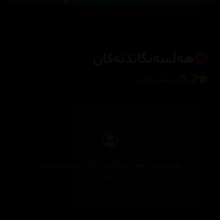
هەڵسەنگاندنەکان
5.3
3 هەڵسەنگاندن
بۆ نووسینی هەڵسەنگاندن، تکایە
چوونەژوورەوە
بکە