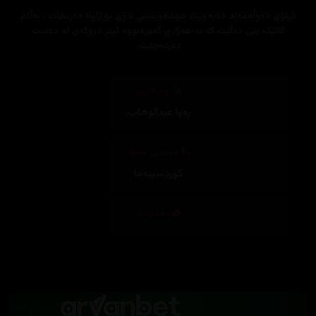
تیتۆی دەوڵەمەند دەیەوێت خۆشەویستی خۆی بۆ پاولا دەربخات ، بەڵام
کاتێک پێی دەڵێت کە بە هەژاری گەورەبووە ئیتر درۆکەی لە دەست
دەردەچێت .
وەرگێڕان
ڕەوا عبدالوهاب
,
دیزاینی بەرگ
کوردسینەما
تەکنیکار