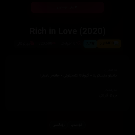
بینی ئۆنلاین
Rich in Love (2020)
5.8
7.7
104خولەک
320,608
پورتوگالی
ئەکتەران
دانیلۆ مێسکویتا - گیۆڤانا لانسێلۆتی - جافەر بامبێرا
دەرهێنەر
برونۆ گارێتی
کۆمیدی
ڕۆمانسی