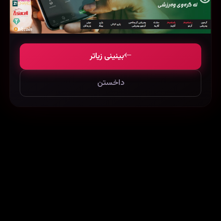
2 Guns (2013)
Ready or Not (2019)
105177
71116
576394
بینینی زیاتر
داخستن