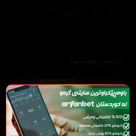
(0)
0
2
وەڵام
فیلمی هاوشێوە