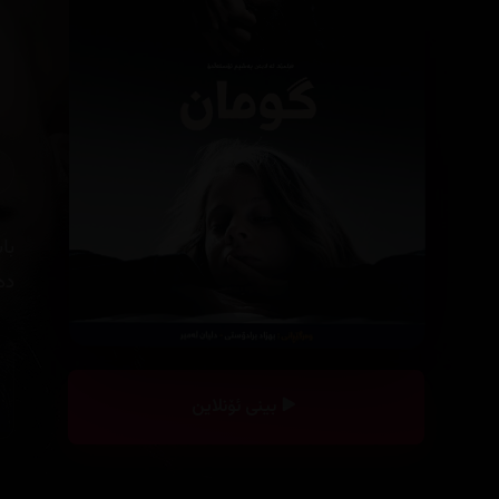
با
دە
بینی ئۆنلاین