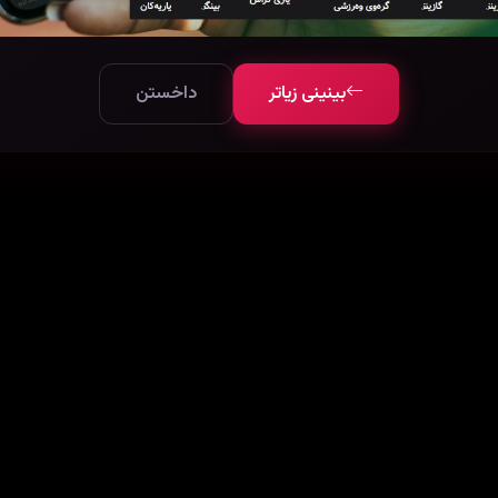
بینینی زیاتر
داخستن