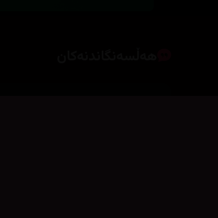
هەڵسەنگاندنەکان