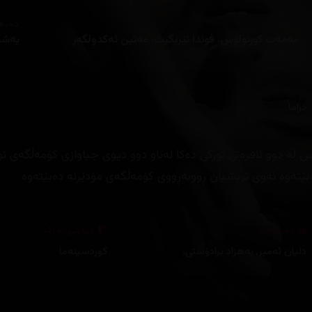
ئەکتەران
دەره
مەمەت کورتولۆس، فوندا ئێریگیت، مەتین ئەکدولگەر
یەشی
دراما
س لە دوو ئافرەتی تورکی دەکا لەناو دوو دیوی جیاوازی کۆمەڵگەی تو
بێتەوە ئەوی تریشیان ڕووبەڕووی کۆمەڵگەی مۆدێرنە دەبێتەوە
وەرگێڕان
دیزاینی بەرگ
دلیان ئەمیر
,
بەهزاد برادۆستی
,
کوردسینەما