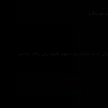
ێنەر
م ئۆستەڵدۆ
رکی، کە یەکێکیان ڕووبەڕووی دابوونەریتی ڕەگەز پەرستی
تەکنیکار