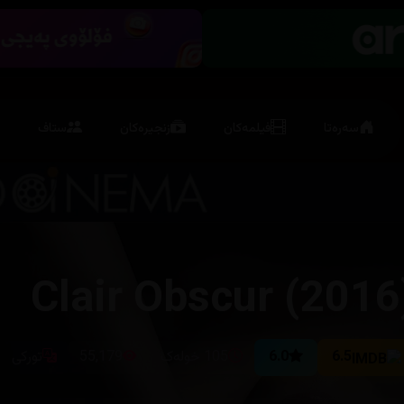
سەرەتا
فیلمەکان
زنجیرەکان
ستاف
Clair Obscur (2016
6.5
6.0
105 خولەک
55,179
تورکی