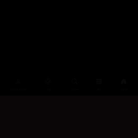
سەرەتا
زیاتر
سەرەتا
ڕەنگ
چوونەژوورەوە