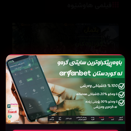
فیلمی هاوشێوە
Gold (2017)
Batman vs Teenage Mutant Ninja Turtles (2019)
115585
103321
58828