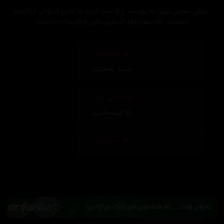
سۆفی خەونی بوون بە نووسەر و گەشت کردن بە شاری ڤێرۆنای ئیتاڵیاوە
دەبینێت، لەو شوێنەوە (سکرتێرەکانی جوڵیێت) دەناسێت.
وەرگێڕان
شنیار بەختیار
,
دیزاینی بەرگ
یاد ئیسماعیل
تەکنیکار