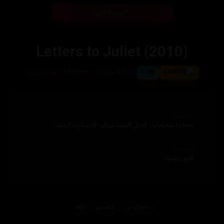
بینی ئۆنلاین
Letters to Juliet (2010)
6.5
7.0
105 خولەک
62,890
ئینگلیزی
ئەکتەران
ئەماندا سەیفراید، گەیڵ گارسیا بێرنال، ڤانێسا ڕێدگرەیڤ
دەرهێنەر
گێری وینیک
سەرکێشی
کۆمیدی
دراما