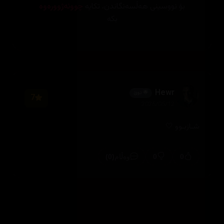
بۆ نووسینی هەڵسەنگاندن، تکایە
چوونەژوورەوە
بکە
Hewr
🌟 نوێ
7
2026/05/12
شـازبـوو 🤍
(0)
0
0
وەڵام