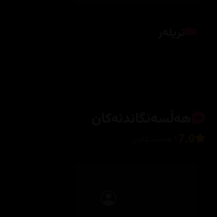
تریلەر
کلیک بکە بۆ پیشاندانی تریلەر
هەڵسەنگاندنەکان
7.0
1 هەڵسەنگاندن