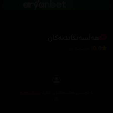
هەڵسەنگاندنەکان
0.0
0 هەڵسەنگاندن
بۆ نووسینی هەڵسەنگاندن، تکایە
چوونەژوورەوە
بکە