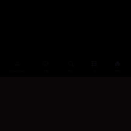
سەرەتا
زیاتر
سەرەتا
ڕەنگ
چوونەژوورەوە