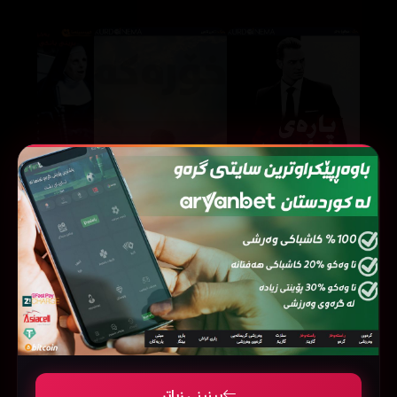
A Sun (2019)
Easy Money (2010)
360245
45933
39719
بینینی زیاتر