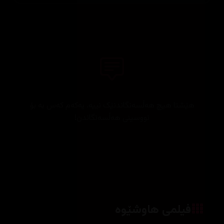
هێشتا هیچ هەڵسەنگاندنێک نییە. یەکەم کەس بە بۆ
نووسینی هەڵسەنگاندن!
فیلمی هاوشێوە