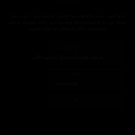
بانتو گەورە دەبێت وەکو هەمیشە لەلایەن باوکیەوە ڕسوا دەکرێت هەر
چۆنێک بێت، لە باوباپیرانیەوە فێر بووە بۆیە بڕیار دەدات شوێنێک بۆ خۆی
بنەخشێنێت لەگەڵ خێزانەکەی کە لێوەی هاتوون
وەرگێڕان
ئەرجون گۆران
,
دانا صباح
,
ئەستێرە داڤان
,
دیزاینی بەرگ
کوردسینەما
تەکنیکار