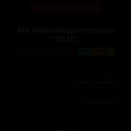
بینی ئۆنلاین
Ala Vaikunthapurramuloo
(2020)
7.2
6.6
163 خولەك
69,925
تەلگو
ئەکتەران
ئالو ئەرجون - پوجا هیگدی
دەرهێنەر
تریڤیکرام سرینیڤاس
دراما
ئاكشن