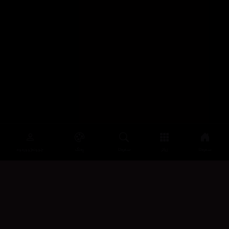
سەرەتا
زیاتر
سەرەتا
ڕەنگ
چوونەژوورەوە