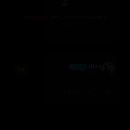
بۆ نووسینی هەڵسەنگاندن، تکایە
چوونەژوورەوە
بکە
Hama
💎 ئەڵماس
8
2026/08/04
(0)
0
0
وەڵام