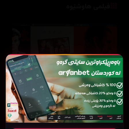
فیلمی هاوشێوە
Goodbye June (2025)
Cherry (2021)
53000
15865
90741