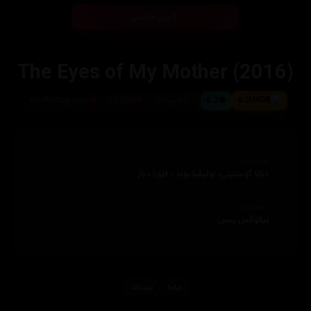
بینی ئۆنلاین
The Eyes of My Mother (2016)
6،2
6.2
٧٦خوله‌ک
27,200
en-Portuguese
ئەکتەران
دیانا گۆستینی، ئۆلیڤیا بۆند ، فلۆرا دیاز
دەرهێنەر
نیکۆڵاس پیس
دراما
ترسناک