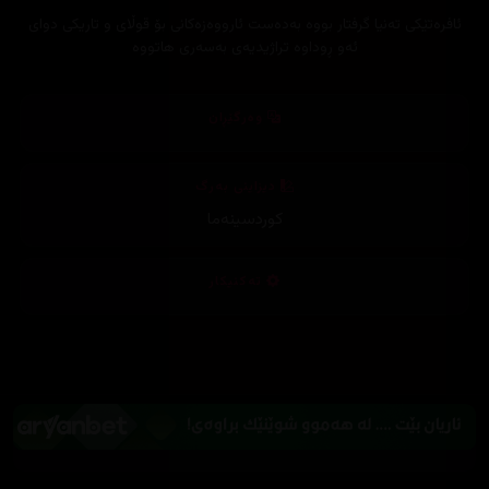
ئافرەتێکی تەنیا گرفتار بووە بەدەست ئارووەزەکانی بۆ قوڵای و تاریکی دوای
ئەو ڕوداوە تراژیدیەی بەسەری هاتووە
وەرگێڕان
دیزاینی بەرگ
کوردسینەما
تەکنیکار