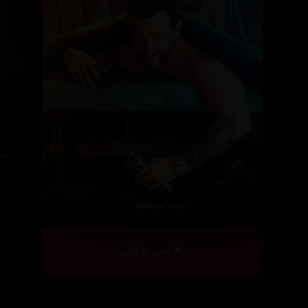
پیاوێکی تەم
بینی ئۆنلاین