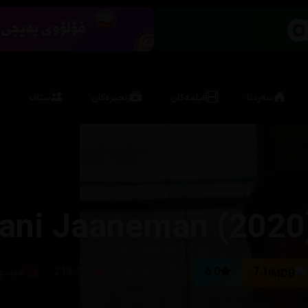
سەرەتا
فیلمەکان
زنجیرەکان
ستاف
ani Jaaneman (2020
7.1
6.0
119 خولەك
213,152
هیندی