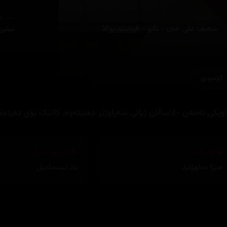
ئەکتەران
دەره
سەیف علی خان - تابو - فورنیتوریوالا
نیتین
کۆمیدی
ەن ٤٠ ساڵان ژیانی سەراوژێر دەبێتەوە، کاتێک بۆی دەردەکەوێت کچێکی ٢٠ ساڵانی ھەیە
وەرگێڕان
دیزاینی بەرگ
هێژا مەلهۆترا
,
یاد ئیسماعیل