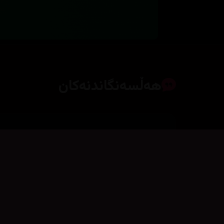
هەڵسەنگاندنەکان