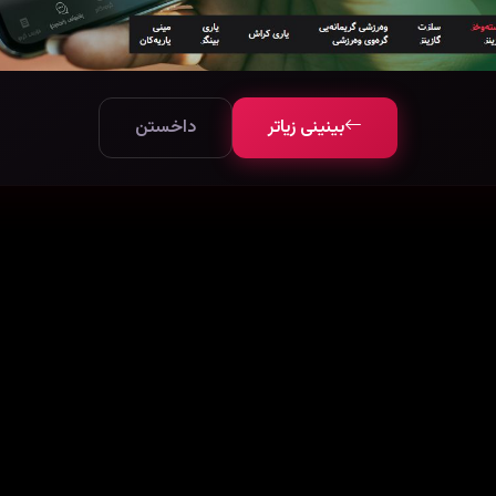
بینینی زیاتر
داخستن