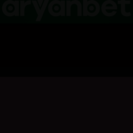
بۆ نووسینی هەڵسەنگاندن، تکایە
چوونەژوورەوە
بکە