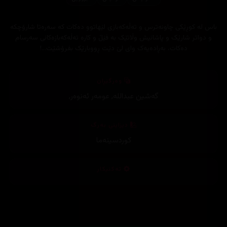
باس لە کوڕێکی چاونەترس و تەڵەکەبازی لێهاتوو دەکات کە سەرەتا شارۆچکە
و دواتر شارێک و پاشانیش وڵاتێک بە فێڵ و کارە تەڵەکەبازەکانی سەرسام
دەکات، بەڕادەیەک وای لێ دێت ڕووبارێک بفرۆشێت...!
وەرگێڕان
گەشین عبداللە
,
عومەر ئەنوەر
,
دیزاینی بەرگ
کوردسینەما
تەکنیکار