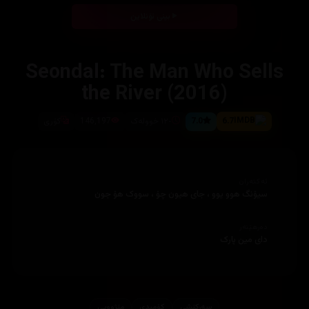
بینی ئۆنلاین
Seondal: The Man Who Sells
the River (2016)
6.7
7.0
١٢٠ خوولەک
146,197
کۆری
ئەکتەران
سیۆنگ هوو یوو ، جای هیون چۆ ، سووک هۆ جون
دەرهێنەر
دای مین پارک
سەرکێشی
کۆمیدی
مێژوویی