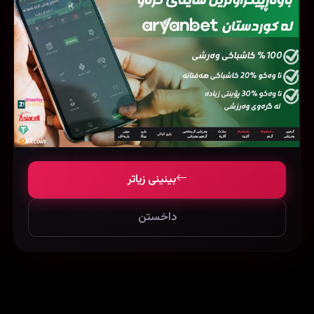
فیلمی هاوشێوە
بینینی زیاتر
داخستن
Die Another Day (2002)
The Hurricane Heist (2018)
37251
26878
179497