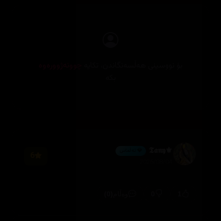
بۆ نووسینی هەڵسەنگاندن، تکایە
چوونەژوورەوە
بکە
⚜️𝕿𝖆𝖓𝖞
💎 ئەڵماس
6
2026/08/04
(0)
0
1
وەڵام