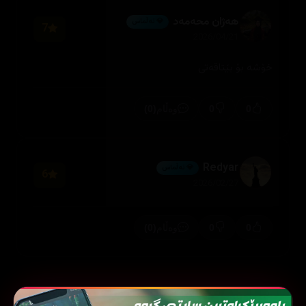
هەژان محەمەد
💎 ئەڵماس
7
2026/04/21
خۆشە بۆ بێتاقەتی
(0)
0
0
وەڵام
Redyar
💎 ئەڵماس
6
2026/02/27
(0)
0
0
وەڵام