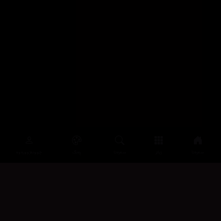
سەرەتا
زیاتر
سەرەتا
ڕەنگ
چوونەژوورەوە