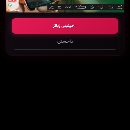
Knock Down the House (2019)
TPB AFK: The Pirate Bay Away from Keyboard (2013)
25424
26531
34899
بینینی زیاتر
داخستن