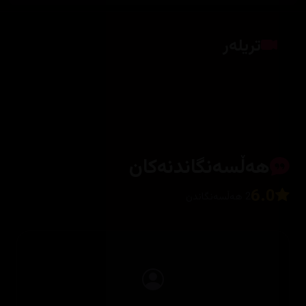
تریلەر
کلیک بکە بۆ پیشاندانی تریلەر
هەڵسەنگاندنەکان
6.0
2 هەڵسەنگاندن