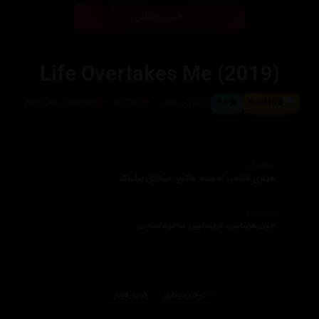
بینی ئۆنلاین
Life Overtakes Me (2019)
6.4
6.5
39خوله‌ك
52,201
Eng-Ukr-Swedish
ئەکتەران
هێنرى ئاشەر، نه‌جده‌ هاتيم، ميكاێل بیڵینگ
دەرهێنەر
جۆن هاپتاس، كريستيين ساموەلسەن
دۆكیومێنتاری
کورتە فیلم