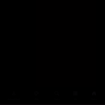
سەرەتا
زیاتر
سەرەتا
ڕەنگ
چوونەژوورەوە