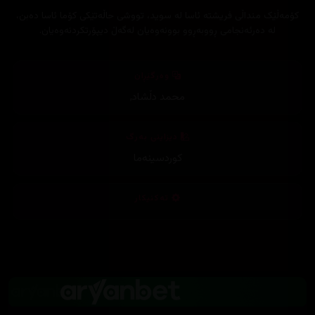
کۆمەڵێک منداڵی فریشتە ئاسا لە سوید، تووشی حاڵەتێکی کۆما ئاسا دەبن،
لە دەرئەنجامی ڕووبەڕوو بوونەوەیان لەگەڵ دیپۆرتکردنەوەیان.
وەرگێڕان
محمد دڵشاد
,
دیزاینی بەرگ
کوردسینەما
تەکنیکار