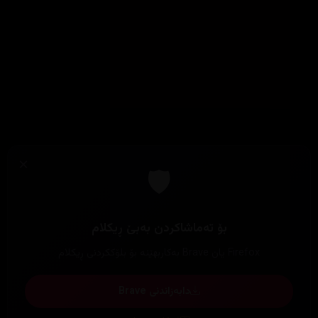
×
🛡️
بۆ تەماشاکردن بەبێ ڕیکلام
Firefox یان Brave بەکاربهێنە بۆ بلۆککردنی ڕیکلام
دابەزاندنی Brave