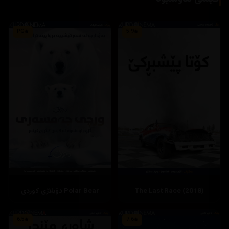
PG
5.9
The Last Race (2018)
Polar Bear دۆبلاژی كوردی
6.5
7.6