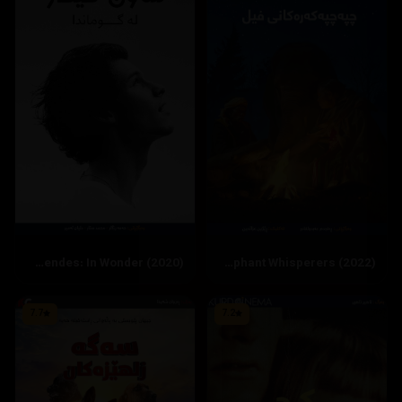
Shawn Mendes: In Wonder (2020)
The Elephant Whisperers (2022)
7.7
7.2