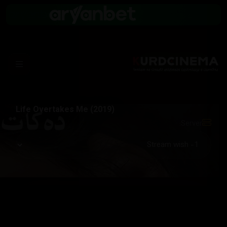
Life Overtakes Me (2019)
Server: