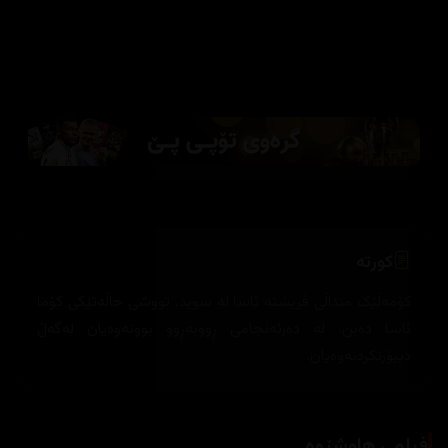
کورتە
کۆمەڵێک منداڵی فریشتە ئاسا لە سوید، تووشی حاڵەتێکی کۆما
ئاسا دەبن، لە دەرئەنجامی ڕووبەڕوو بوونەوەیان لەگەڵ
دیپۆرتکردنەوەیان.
فیلمی هاوشێوە