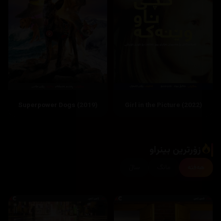
زۆرترین بینراو
هەفتە
مانگ
ساڵ