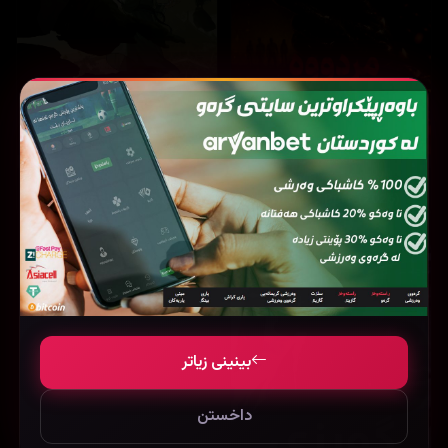
6,392
8,617
The Legend of Hei 2 (2025)
Evil Dead Burn (2026)
بینینی زیاتر
داخستن