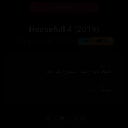
بینی ئۆنلاین
Housefull 4 (2019)
3.3
5.6
145 خولەک
207,656
هیندی
ئەکتەران
ئاکشای کومار - ڕێتیش دیشموخ - بۆبی دۆیڵ
دەرهێنەر
فەرهاد سامجی
کۆمیدی
خه‌یاڵی
ئاكشن