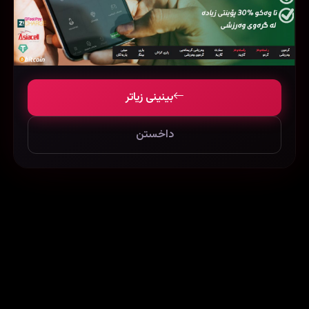
‏Fatherhood (2021)
Last Christmas (2019)
Hop (2011)
بینینی زیاتر
50512
275409
122837
داخستن