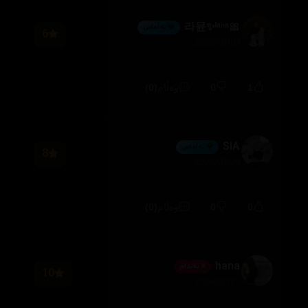
🎀라뮨✨ˡᵃⁿᵃ
💎 ئەڵماس
6
2026/08/04
(0)
0
1
وەڵام
SIA
💎 ئەڵماس
8
2026/07/28
(0)
0
0
وەڵام
hana
⭐ ئەندام
10
2026/07/21