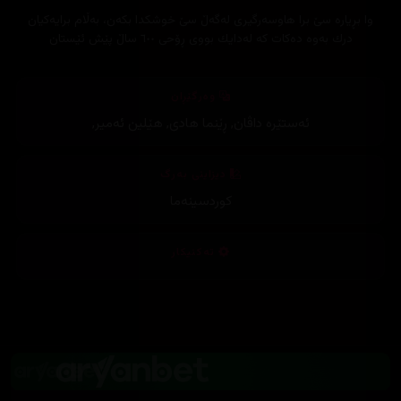
وا بڕیارە سێ برا هاوسەرگیری لەگەڵ سێ خوشكدا بكەن، بەڵام برایەكیان
درك بەوە دەكات كە لەدایك بووی ڕۆحی ٦٠٠ ساڵ پێش ئێستان
وەرگێڕان
ئەستێرە داڤان
,
ڕێنما هادی
,
هێلین ئەمیر
,
دیزاینی بەرگ
کوردسینەما
تەکنیکار