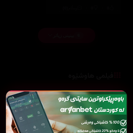
(0)
0
0
وەڵام
بینینی زیاتر
6
فیلمی هاوشێوە