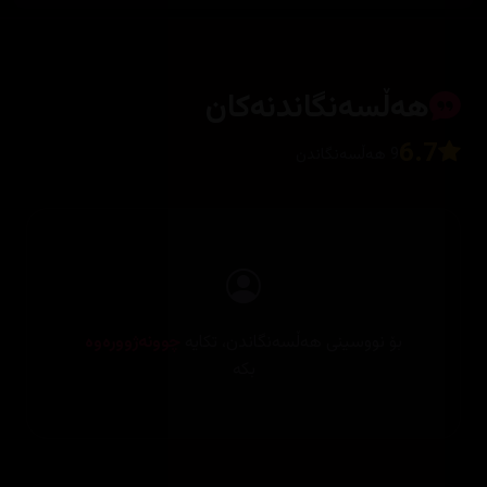
هەڵسەنگاندنەکان
6.7
9 هەڵسەنگاندن
بۆ نووسینی هەڵسەنگاندن، تکایە
چوونەژوورەوە
بکە