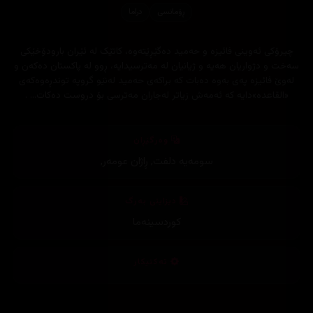
ڕۆمانسی
دراما
چیرۆکی ئەوینی فائیزە و حەمید دەگێڕێتەوە، کاتێک لە ئێران بارودۆخێکی
سەخت و دژواریان ھەیە و ژیانیان لە مەترسیدایە، ڕوو لە پاکستان دەکەن و
لەوێ فائیزە پەی بەوە دەبات کە براکەی حەمید لەنێو گروپە توندڕەوەکەی
«القاعدە»دایە کە ئەمەش زیاتر لەجاران مەترسی بۆ دروست دەکات... .
وەرگێڕان
سومەیە دلفت
,
ڕاژان عومەر
,
دیزاینی بەرگ
کوردسینەما
تەکنیکار