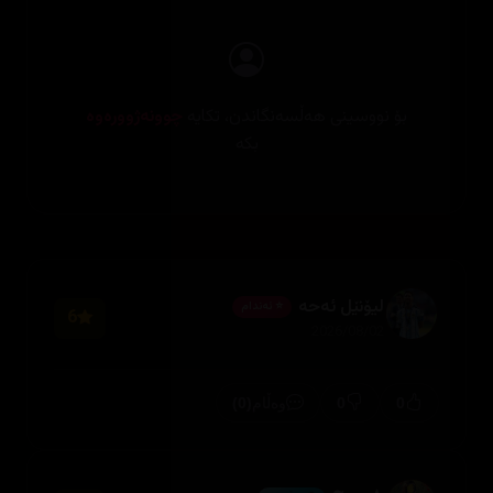
بۆ نووسینی هەڵسەنگاندن، تکایە
چوونەژوورەوە
بکە
لیۆنێل ئەحە
⭐ ئەندام
6
2026/08/02
(0)
0
0
وەڵام