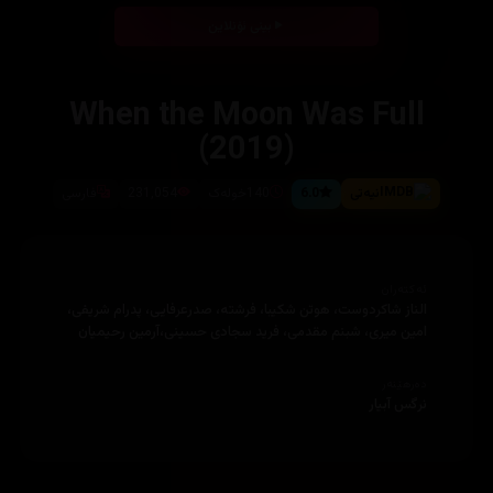
بینی ئۆنلاین
When the Moon Was Full
(2019)
نیەتی
6.0
140خولەک
231,054
فارسی
ئەکتەران
الناز شاکردوست، هوتن شکیبا، فرشته، صدرعرفایی، پدرام شریفی،
امین میری، شبنم مقدمی، فرید سجادی حسینی،آرمین رحیمیان
دەرهێنەر
نرگس آبیار