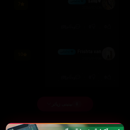
⚜️𝕿𝖆𝖓𝖞
💎 ئەڵماس
7
2026/07/08
(0)
0
0
وەڵام
Frishta xan
💎 ئەڵماس
10
2026/07/08
(0)
0
0
وەڵام
بینینی زیاتر
8