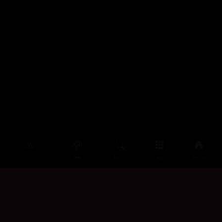
سەرەتا
زیاتر
سەرەتا
ڕەنگ
چوونەژوورەوە