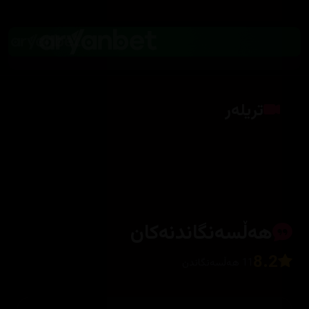
تریلەر
کلیک بکە بۆ پیشاندانی تریلەر
هەڵسەنگاندنەکان
8.2
11 هەڵسەنگاندن