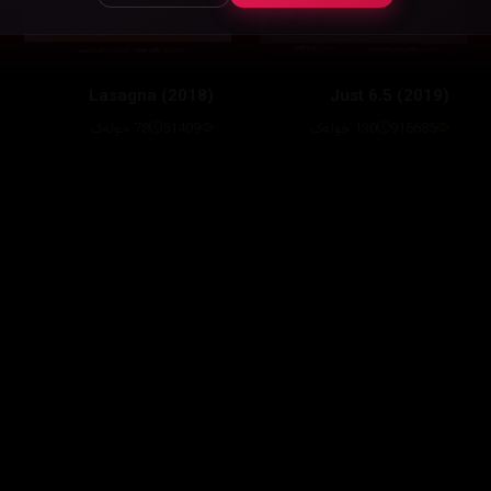
Lasagna (2018)
Just 6.5 (2019)
51409
78 خولەک
916685
130 خولەک