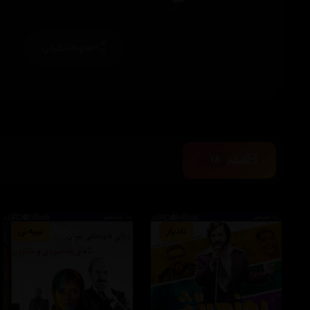
هاوبەشکردن
فیلم
16
نادیار
نییەتی