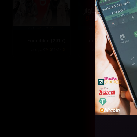
Forbidden (2017)
Sound and Fury (2016)
239896
100 خوله‌ك
84434
97 خولەک