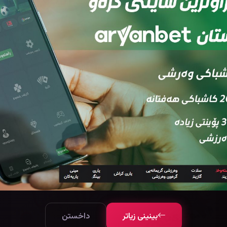
Azar (2017)
Paradise 2019
116618
80 خولەك
66876
90خوله‌ك
7.9
بینینی زیاتر
داخستن