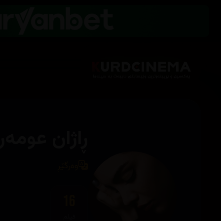
ڕاژان عومەر
وەرگێڕ
16
فیلم