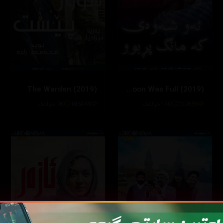
The Warden (2019)
When the Moon Was Full (2019)
230859
140خولەک
186049
90 خولەک