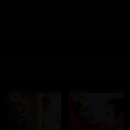
نیەتی
7.5