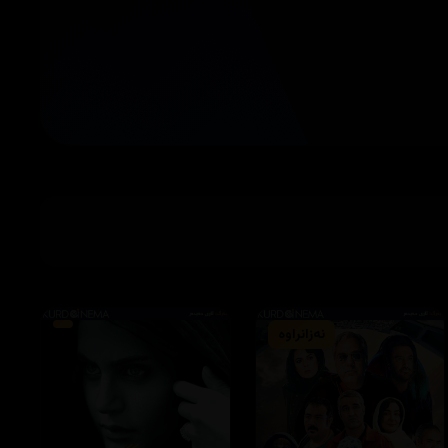
نەزانراوە