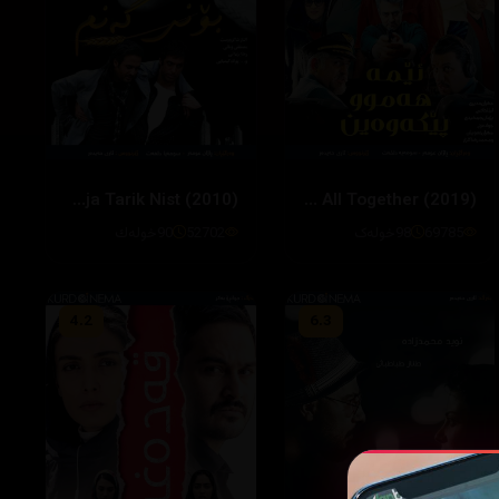
Booye Gandoom: Inja Tarik Nist (2010)
We Are All Together (2019)
69785
98خولەک
52702
90خوله‌ك
4.2
6.3