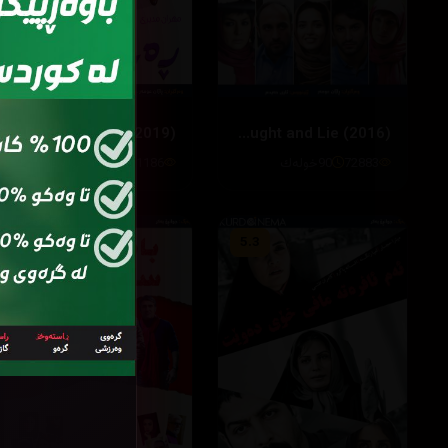
Rahman 1400 (2019)
Drought and Lie (2016)
111186
111 خوله‌ك
72883
90خوله‌ك
5.2
5.3