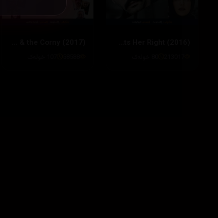
The Good, the Bad & the Corny (2017)
This Woman Wants Her Right (2016)
213017
80 خولەک
58588
107 خولەک