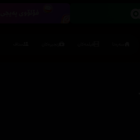
سەرەتا
فیلمەکان
زنجیرەکان
ستاف