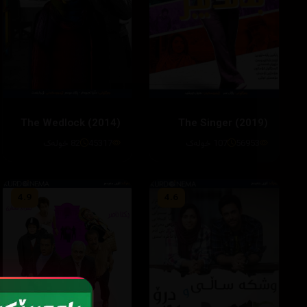
The Singer (2019)
45317
82 خولەک
56953
107 خولەک
4.9
4.6