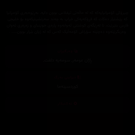
چیرۆکی کۆمپانیایەکە کە لە حاڵەتی ئیفلاس بوون دایە، بەڕێوەبەری کۆمپانیا
کە پێشنیار دەکات کە فڕۆکەیەکی خراپ بە چەند سەرنشینێکەوە بۆ خلیجی
فارس بنێرێت، تا لەڕێگەی کوشتنی ئەوانەوە پارەی خوێنبای و زەرەری ئەوان
وەربگرێتەوە دەچێتە سۆراغی کۆمەڵێک کەس کە لە ژیان بێزار بوون...... .
وەرگێڕان
ڕاژان عومەر
,
سومەیە دلفت
,
دیزاینی بەرگ
کوردسینەما
تەکنیکار