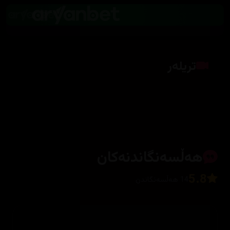
تریلەر
کلیک بکە بۆ پیشاندانی تریلەر
هەڵسەنگاندنەکان
5.8
14 هەڵسەنگاندن