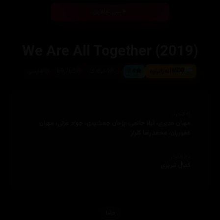
بینی ئۆنلاین
We Are All Together (2019)
نەزانراوە
3.4
98خولەک
69,765
فارسی
ئەکتەران
مهران مدیری، لیلا حاتمی، پژمان جمشیدی، جواد عزتی، مهران
غفوریان، محمدرضا گلزار
دەرهێنەر
کمال تبریزی
دراما