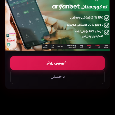
فیلمی هاوشێوە
بینینی زیاتر
داخستن
The First Ride (2025)
Wuthering Heights
111988
107305
118918