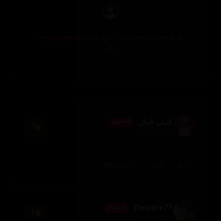
بۆ نووسینی هەڵسەنگاندن، تکایە
چوونەژوورەوە
بکە
ڤيكى ڤيكى
⭐ ئەندام
7
2026/07/31
(0)
0
0
وەڵام
Zanyar●77
⭐ ئەندام
7
2026/07/31