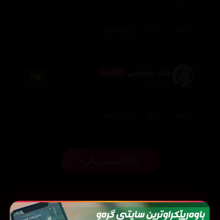
(0)
0
0
وەڵام
رێکار پێنجوێنی
⭐ ئەندام
6
2026/07/30
(0)
0
0
وەڵام
بینینی زیاتر
11