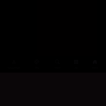
سەرەتا
زیاتر
سەرەتا
ڕەنگ
چوونەژوورەوە