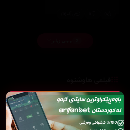
(0)
0
0
وەڵام
بینینی زیاتر
2
فیلمی هاوشێوە