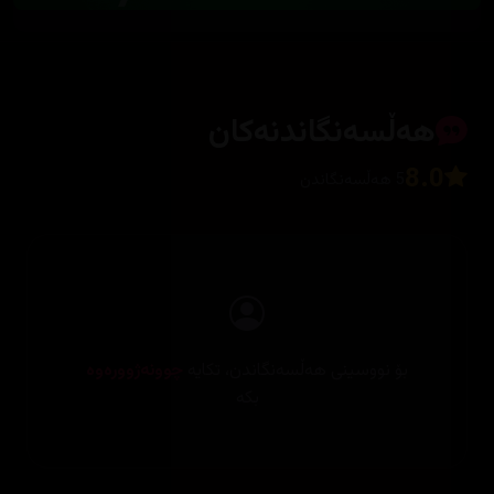
هەڵسەنگاندنەکان
8.0
5 هەڵسەنگاندن
بۆ نووسینی هەڵسەنگاندن، تکایە
چوونەژوورەوە
بکە