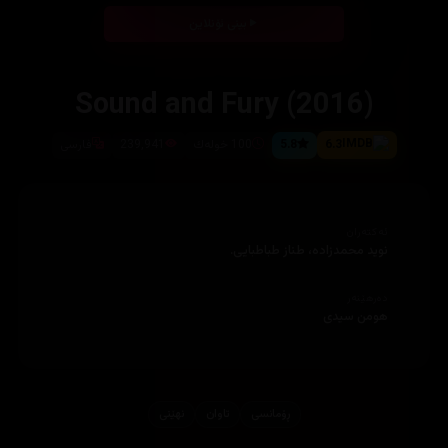
بینی ئۆنلاین
Sound and Fury (2016)
6.3
5.8
100 خوله‌ك
239,941
فارسی
ئەکتەران
نوید محمدزاده، طناز طباطبایی.
دەرهێنەر
هومن سیدی
ڕۆمانسی
تاوان
نهێنی