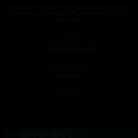
توڕەیی و هات و هاوار ژیان فێری کردم کە هیچ شتێک لە هیچ کەسێک بە
دوور نییە، ئەم فیلمە چیرۆکێکی ئاڵۆزە سەبارەت بە ژیانی هونەرمەندێک و
کوشتنی ژنەکەی. .
وەرگێڕان
ڕاژان عومەر
,
سومەیە دلفت
,
دیزاینی بەرگ
کوردسینەما
تەکنیکار