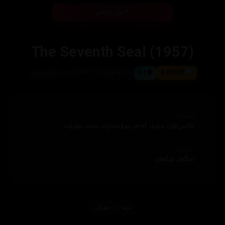
بینی ئۆنلاین
The Seventh Seal (1957)
8.2
8.1
96 خوله‌ك
42,724
سویدی
ئەکتەران
ماكس ڤۆن سیدۆ، گه‌نه‌ر بیرۆنستارند، بێنت ئیكرۆت
دەرهێنەر
ئینگمار بێرگمان
دراما
خه‌یاڵی