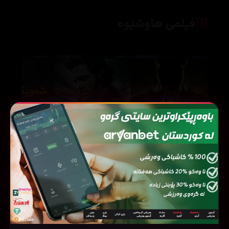
فیلمی هاوشێوە
The Liberator (2013)
The Big Bull (2021)
21229
36727
43310