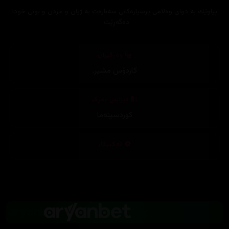
پیاوێك به‌ دوای وه‌لامی پرسیاره‌كانی سه‌باره‌ت به‌ ژیان و مردن و بونی خودا
ده‌گه‌ڕێت .
وەرگێڕان
کاردۆس مشیر
,
دیزاینی بەرگ
کوردسینەما
تەکنیکار