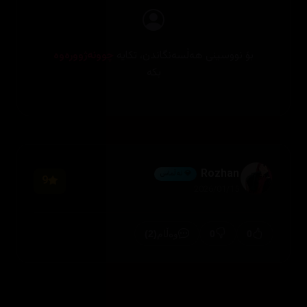
بۆ نووسینی هەڵسەنگاندن، تکایە
چوونەژوورەوە
بکە
Rozhan
💎 ئەڵماس
9
2026/01/15
(2)
0
0
وەڵام