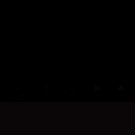
سەرەتا
زیاتر
سەرەتا
ڕەنگ
چوونەژوورەوە