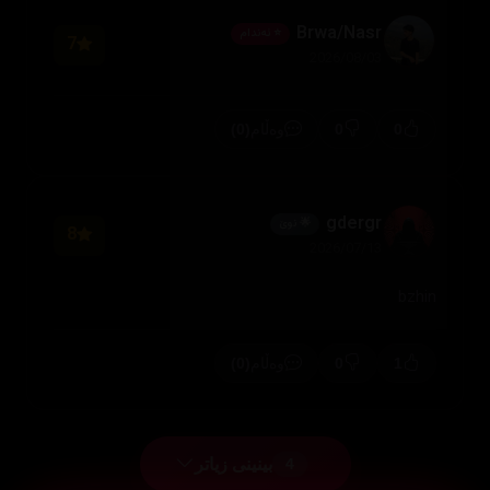
Brwa/Nasr
⭐ ئەندام
7
2026/08/03
(0)
0
0
وەڵام
gdergr
🌟 نوێ
8
2026/07/13
bzhin
(0)
0
1
وەڵام
بینینی زیاتر
4