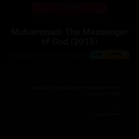
بینی ئۆنلاین
Muhammad: The Messenger
of God (2015)
7.8
6.6
١٧٨ خولەک
321,487
فارسی/عەرەبی
ئەکتەران
عەلیەزا شوجاع نوری، مەهدی پاکدڵ،مینا ساداتی،موحسن
تەنابەندە،سارە بەیات
دەرهێنەر
مەجید مەجیدی