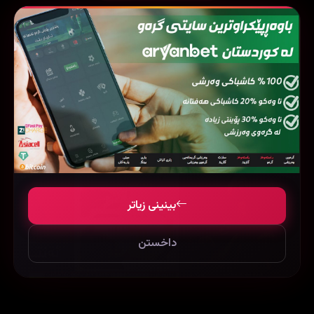
فیلمی هاوشێوە
بینینی زیاتر
داخستن
Lion (2016)
The Iron Claw (2023)