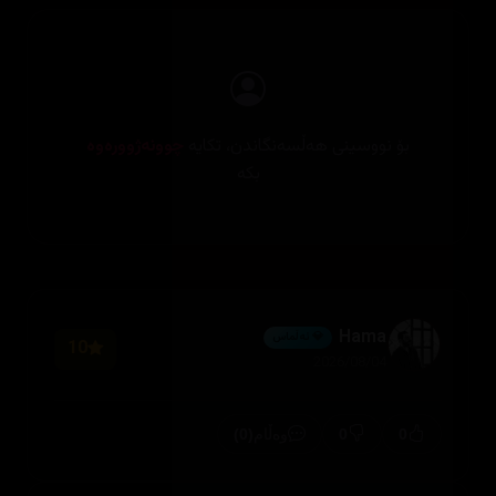
بۆ نووسینی هەڵسەنگاندن، تکایە
چوونەژوورەوە
بکە
Hama
💎 ئەڵماس
10
2026/08/04
(0)
0
0
وەڵام