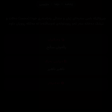
ژیاننامه‌
دراما
مێژوویی
چیرۆکێکە باسی سەرەتای ژیان و منداڵی پەیامبەری خودا (محمد) دەکات و
تیشک دەخاتە سەر ئەو ڕووداوانەی لەوساڵانەدا لە مەککە ڕوویان داوە.
وەرگێڕان
پاڵەوان ساڵح
,
دیزاینی بەرگ
تاهیر تاهیر
تەکنیکار