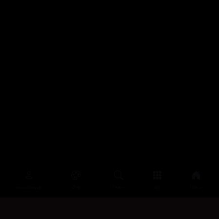
سەرەتا
زیاتر
سەرەتا
ڕەنگ
چوونەژوورەوە