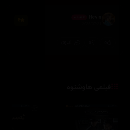
Hevin
⭐ ئەندام
8
2026/07/21
(0)
0
0
وەڵام
فیلمی هاوشێوە