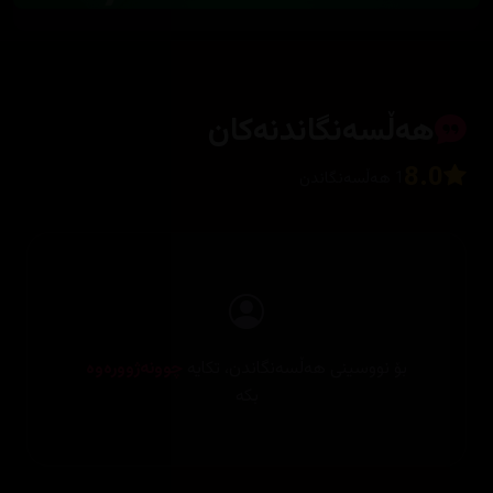
هەڵسەنگاندنەکان
8.0
1 هەڵسەنگاندن
بۆ نووسینی هەڵسەنگاندن، تکایە
چوونەژوورەوە
بکە