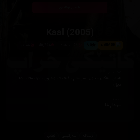
بینی ئۆنلاین
Kaal (2005)
4.6
6.0
126 خولەک
40,294
هیندی
ئەکتەران
ئاجای دیڤگان - جۆن ئەبرەهام - ڤیڤەک ئۆبێرۆی - لارا دەتا - ئشا
دیۆل
دەرهێنەر
سوهام شا
ترسناک
سەرکێشی
نهێنی