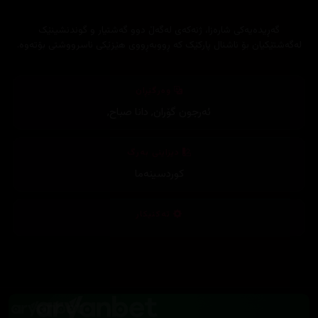
گەڕیدەیەکی شارەزا، ژنەکەی لەگەڵ دوو گەشتیار و گوندنشینێک
لەگەشتێکیان بۆ ناشنال پارکێک کە ڕووبەڕووی هێزێکی ناسرووشتی بۆتەوە.
وەرگێڕان
ئەرجون گۆران
,
دانا صباح
,
دیزاینی بەرگ
کوردسینەما
تەکنیکار