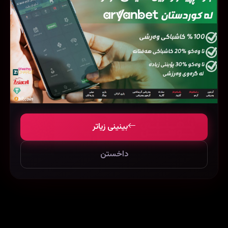
فیلمی هاوشێوە
بینینی زیاتر
داخستن
Letters to Juliet (2010)
Murder Mystery (2019)
140137
63011
89296