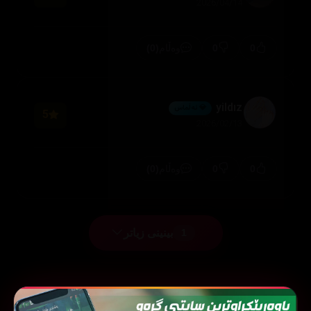
2026/04/14
(0)
0
0
وەڵام
yildız
💎 ئەڵماس
5
2026/02/13
(0)
0
0
وەڵام
بینینی زیاتر
1