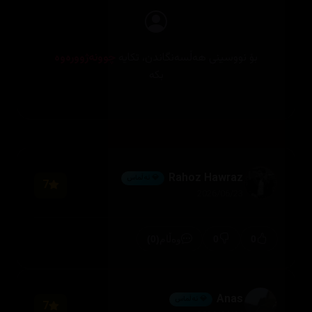
بۆ نووسینی هەڵسەنگاندن، تکایە
چوونەژوورەوە
بکە
Rahoz Hawraz
💎 ئەڵماس
7
2026/06/23
(0)
0
0
وەڵام
Anas
💎 ئەڵماس
7