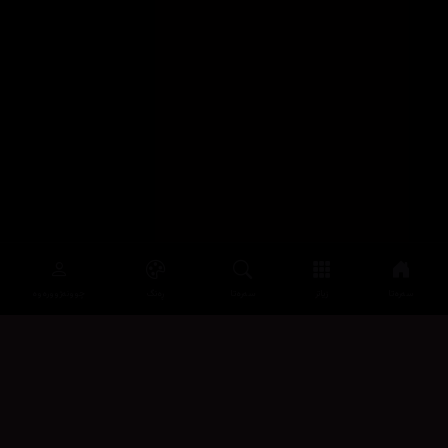
سەرەتا
زیاتر
سەرەتا
ڕەنگ
چوونەژوورەوە