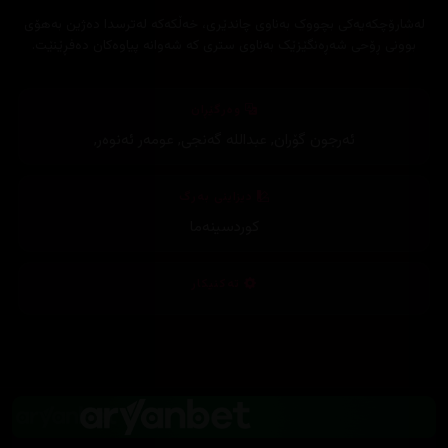
لەشارۆچکەیەکی بچووک بەناوی چاندێری، خەڵکەکە لەترسدا دەژین بەهۆی
بوونی ڕۆحی شەڕەنگێزێک بەناوی ستری کە شەوانە پیاوەکان دەفڕێنێت.
وەرگێڕان
ئەرجون گۆران
,
عبداللە گەنجی
,
عومەر ئەنوەر
,
دیزاینی بەرگ
کوردسینەما
تەکنیکار