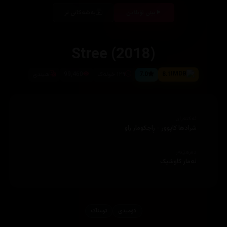
بینی ئۆنلاین
بەشەکانی تر
Stree (2018)
8.1
7.0
١٢٩ خولەک
99,460
هیندی
ئەکتەران
شرادها کاپوور - ڕاجکومار راو
دەرهێنەر
ئەمار کاوشیک
کۆمیدی
ترسناک