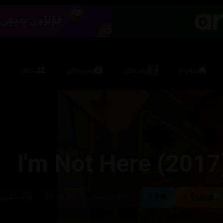
سەرەتا
فیلمەکان
زنجیرەکان
ستاف
I'm Not Here (2017
5.5
5.8
81 خوولەک
16,481
ئینگلیزی