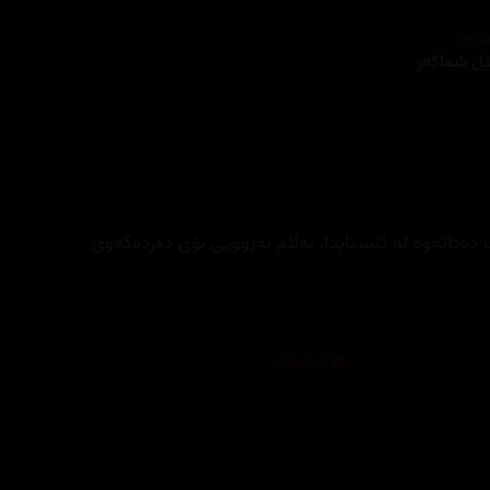
ێنەر
ل شماکەر
 دەداتەوە لە ئێستایدا، بەڵام بەزوویی بۆی دەردەکەوێ
تەکنیکار