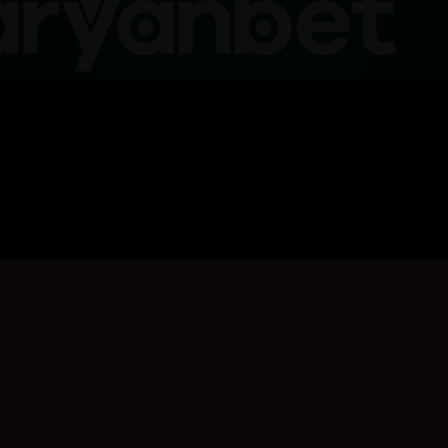
بۆ نووسینی هەڵسەنگاندن، تکایە
چوونەژوورەوە
بکە