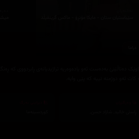
ئەکتەران
دەره
سێباستیان ستان - مایکا مۆنڕۆ - ماکس گرینفیڵد
میشێ
دراما
اوێک دەناڵێنێ بەدەست ئەو یادەوەریە تراژیدیانەی ڕابردووی کە ڕەنگ
 کات ئەو دوژمنە نییە کە پێی وایە.
وەرگێڕان
دیزاینی بەرگ
ڕاستی خالید
,
شازاد حسن
,
کوردسینەما