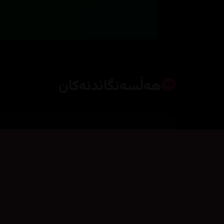
هەڵسەنگاندنەکان