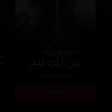
پی
کە
بینی ئۆنلاین