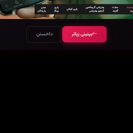
بینینی زیاتر
داخستن