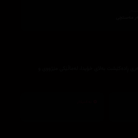
ێنەر
ەر مەستچی
ەری ڕادەکێشت بەلای خۆیدا، لەماڵێکی مێژووی و
تەکنیکار