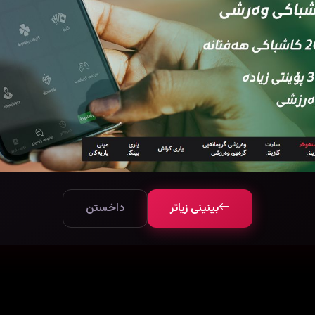
بینینی زیاتر
داخستن