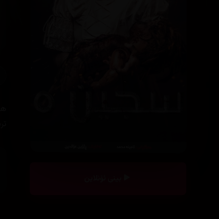
ها
تر
بینی ئۆنلاین