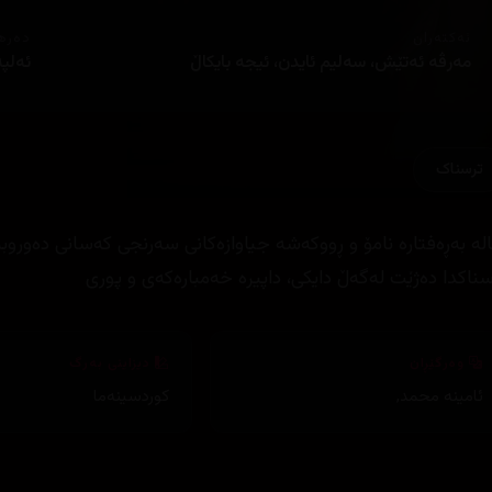
ئەکتەران
دەره
مەرڤە ئەتێش، سەلیم ئایدن، ئیجە بایکاڵ
ئەلپ
ترسناک
لە بەڕەفتارە نامۆ و ڕووکەشە جیاوازەکانی سەرنجی کەسانی دەوروب
سناکدا دەژێت لەگەڵ دایکی، داپیرە خەمبارەکەی و پوری
وەرگێڕان
دیزاینی بەرگ
ئامینە محمد
,
کوردسینەما