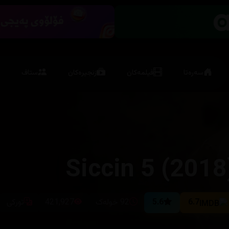
سەرەتا
فیلمەکان
زنجیرەکان
ستاف
Siccin 5 (2018
6.7
5.6
92 خولەک
421,927
تورکی