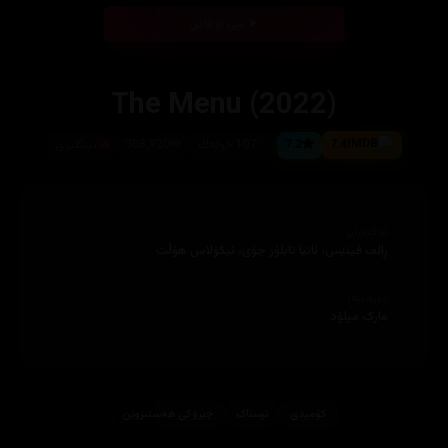
بینی ئۆنلاین
7.4
7.2
107 خوله‌ك
308,920
ئینگلیزی
ئەکتەران
ڕالف فینێس، ئانیا تایلۆر جۆی، نیکۆلاس ھۆڵت
دەرهێنەر
مارک میلۆد
کۆمیدی
ترسناک
چیرۆكی هه‌ستبزوێن