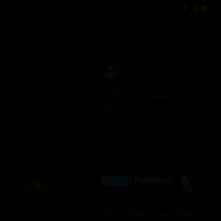
7.4
7 هەڵسەنگاندن
بۆ نووسینی هەڵسەنگاندن، تکایە
چوونەژوورەوە
بکە
PabloDyar
💎 ئەڵماس
7
2026/08/07
فیلمێکی سەیر و کەمێک ترسناک