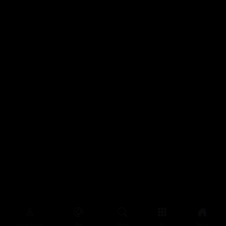
سەرەتا
زیاتر
سەرەتا
ڕەنگ
چوونەژوورەوە