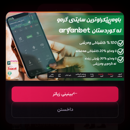
بینینی زیاتر
4
فیلمی هاوشێوە
بینینی زیاتر
داخستن