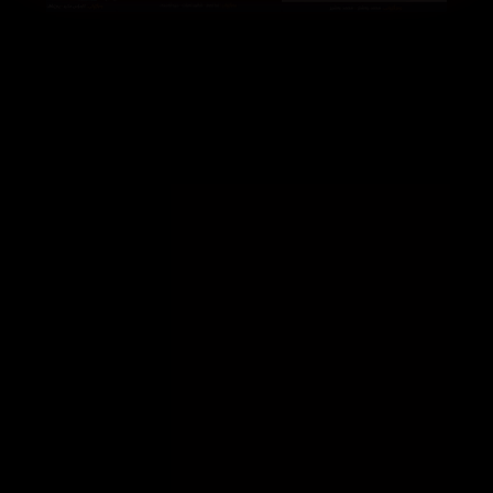
Housebound (2014)
Rush Hour 2 (2001)
332001
62585
244376