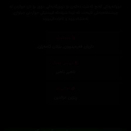
دووانەیەکی گەنج گەشت دەکەن بۆ دوورگەیەکی دوور بۆ نان خواردن لە
چێشتخانەیەکی تایبەت، کە تێدا شێفەکە لیستێکی خواردنی جیاوازی
نەخشاندووە و ئامادەکردووە
وەرگێڕان
داریان فەرەیدوون
,
بێلان کامەران
,
دیزاینی بەرگ
تاهیر تاهیر
تەکنیکار
ڕێژین عزالدین