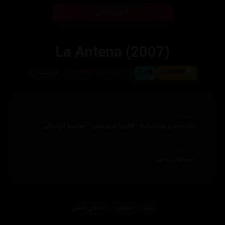
بینی ئۆنلاین
La Antena (2007)
7.5
7.2
٩٩ خولەک
18,375
ئیسپانی
ئەکتەران
ئەلێخاندرۆ ئورداپیلێتا - ڤالێریا بێرتوسێلی - جولیێتا کاردیناڵی
دەرهێنەر
ئێستێبان ساپیر
دراما
خه‌یاڵی
خەیاڵی زانستی