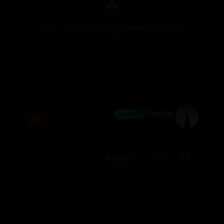
بۆ نووسینی هەڵسەنگاندن، تکایە
چوونەژوورەوە
بکە
Redyar
💎 ئەڵماس
6
2026/03/04
(0)
0
0
وەڵام