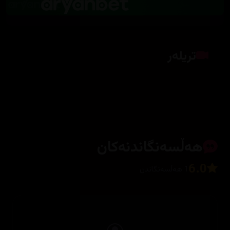
تریلەر
کلیک بکە بۆ پیشاندانی تریلەر
هەڵسەنگاندنەکان
6.0
1 هەڵسەنگاندن