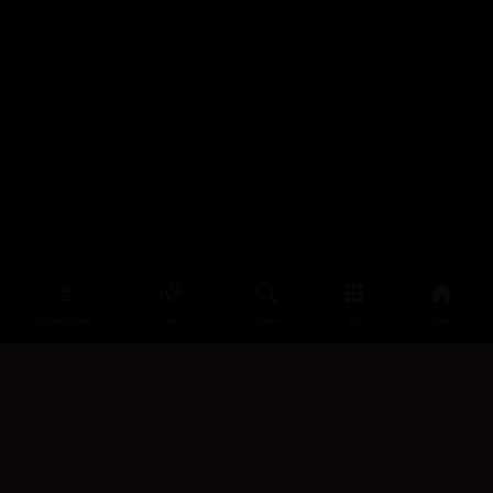
سەرەتا
زیاتر
سەرەتا
ڕەنگ
چوونەژوورەوە