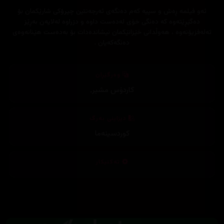
ئەو فیلمە ڕەش و سپیە کەم دەنگەی ئەرجەنتین چیرۆکی شارێکمان بۆ
دەگێڕێتەوە کە دەنگی خۆی لەدەست داوە و دزراوە لەلایەن بەڕێز
تەلەفزیۆنەوە ، هەوڵدانی خێزانێکمان نیشاندەدات بۆ بەدەست هێنانەوەی
دەنگەکەیان .
وەرگێڕان
کاردۆس مشیر
,
دیزاینی بەرگ
کوردسینەما
تەکنیکار