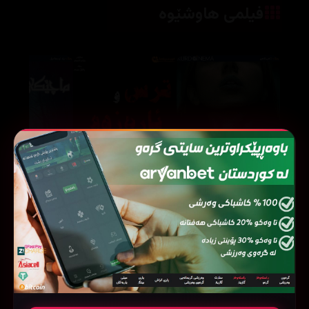
فیلمی هاوشێوە
‏No One Gets Out Alive (2021)
Fear and Desire (1953)
113266
52111
107493