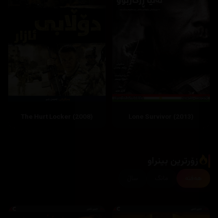
The Hurt Locker (2008)
Lone Survivor (2013)
زۆرترین بینراو
هەفتە
مانگ
ساڵ