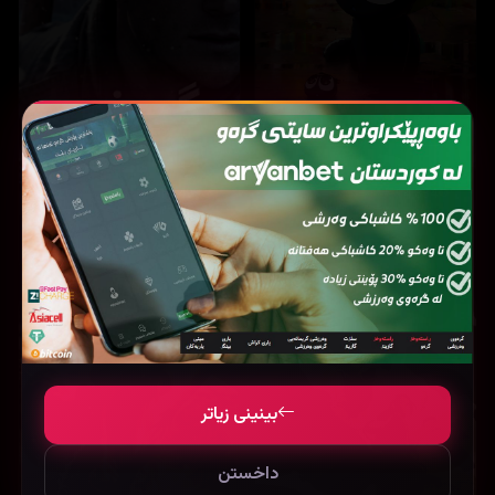
14,834
14,493
The Legend of Hei (2019)
Lucky strike (2026)
بینینی زیاتر
داخستن