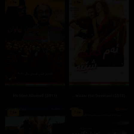
6.9
6.9
No Men Allowed (2011)
Yeh Jawaani Hai Deewani (2013)
7.6
7.6