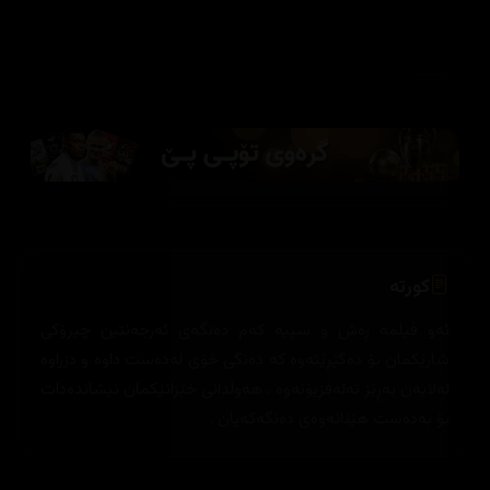
کورتە
ئەو فیلمە ڕەش و سپیە کەم دەنگەی ئەرجەنتین چیرۆکی
شارێکمان بۆ دەگێڕێتەوە کە دەنگی خۆی لەدەست داوە و دزراوە
لەلایەن بەڕێز تەلەفزیۆنەوە ، هەوڵدانی خێزانێکمان نیشاندەدات
بۆ بەدەست هێنانەوەی دەنگەکەیان .