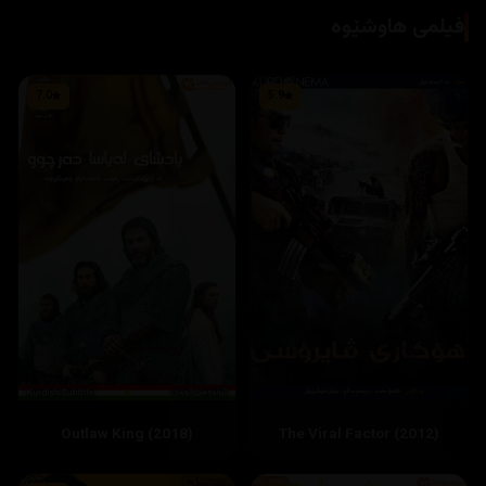
فیلمی هاوشێوە
7.0
5.9
Outlaw King (2018)
The Viral Factor (2012)