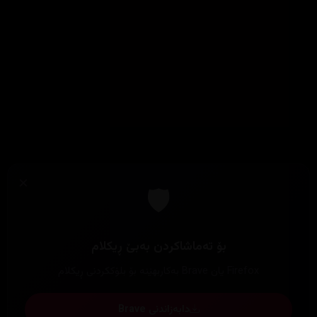
×
🛡️
بۆ تەماشاکردن بەبێ ڕیکلام
Firefox یان Brave بەکاربهێنە بۆ بلۆککردنی ڕیکلام
دابەزاندنی Brave