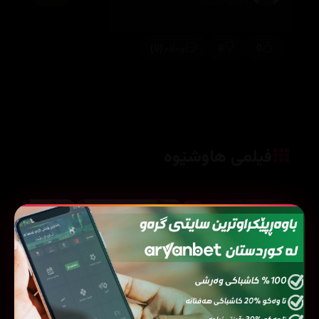
2025/12/31
(0)
0
0
وەڵام
فیلمی هاوشێوە