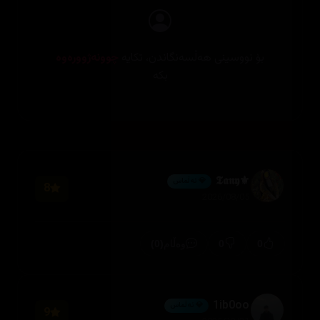
بۆ نووسینی هەڵسەنگاندن، تکایە
چوونەژوورەوە
بکە
⚜️𝕿𝖆𝖓𝖞
💎 ئەڵماس
8
2026/08/05
(0)
0
0
وەڵام
1ib0oo
💎 ئەڵماس
9