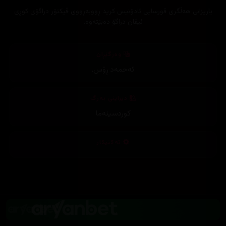
یاریزانی هەڵگری قورسایی ئادۆنیس کرید ڕووبەڕووی ڤیکتۆر دراگۆی کوڕی
ئیڤان دراگۆ دەبێتەوە.
وەرگێڕان
ئەحمەد ڕۆس
,
دیزاینی بەرگ
کوردسینەما
تەکنیکار