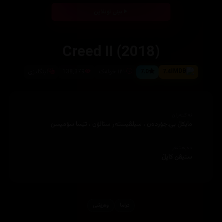
بینی ئۆنلاین
Creed II (2018)
7.4
7.0
١٣٠ خولەک
138,379
ئینگلیزی
ئەکتەران
مایکڵ بی.جۆردەن ، سیلڤیستەر ستالۆن ، تێسا سۆمپسن
دەرهێنەر
ستیڤن کاپڵ
دراما
وه‌رزشی