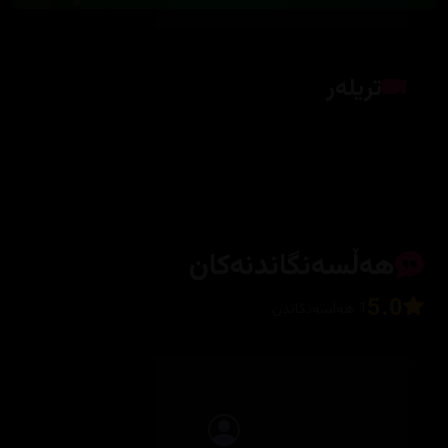
تریلەر
کلیک بکە بۆ پیشاندانی تریلەر
هەڵسەنگاندنەکان
5.0
1 هەڵسەنگاندن