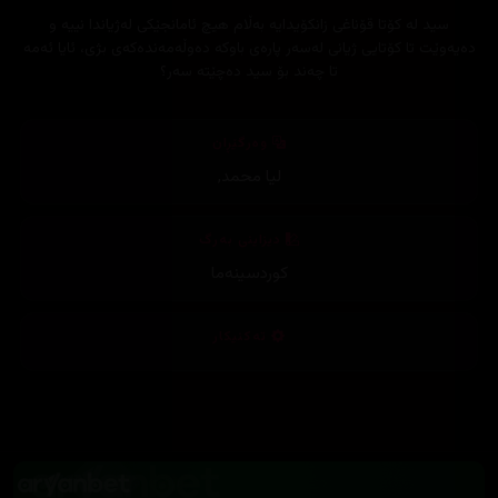
سید لە کۆتا قۆناغی زانکۆیدایە بەڵام هیچ ئامانجێکی لەژیاندا نییە و
دەیەوێت تا کۆتایی ژیانی لەسەر پارەی باوکە دەوڵەمەندەکەی بژی، ئایا ئەمە
تا چەند بۆ سید دەچێتە سەر؟
وەرگێڕان
لیا محمد
,
دیزاینی بەرگ
کوردسینەما
تەکنیکار