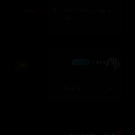
بۆ نووسینی هەڵسەنگاندن، تکایە
چوونەژوورەوە
بکە
Hama
💎 ئەڵماس
5
2026/08/04
(0)
0
0
وەڵام