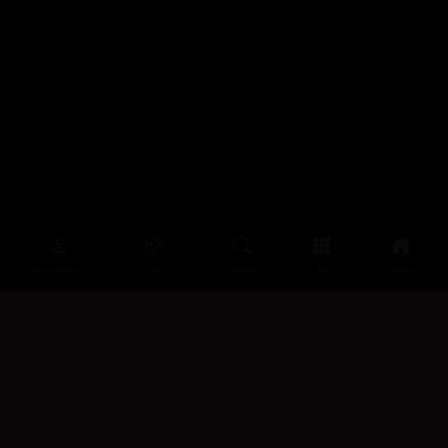
سەرەتا
زیاتر
سەرەتا
ڕەنگ
چوونەژوورەوە