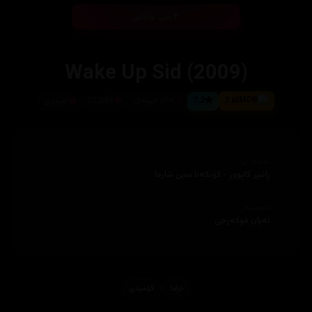
بینی ئۆنلاین
Wake Up Sid (2009)
7.6
7.2
١٣٨ خولەک
52,095
هیندی
ئەکتەران
ڕانبیر کاپوور - کۆنکەنا سێن شارما
دەرهێنەر
ئەیان موکەرجی
دراما
کۆمیدی