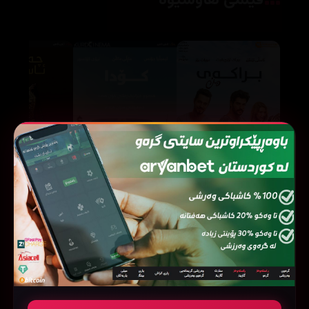
فیلمی هاوشێوە
Coda (2021)
Kardesim Benim (2016)
44668
135331
131372