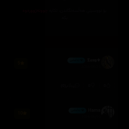
بۆ نووسینی هەڵسەنگاندن، تکایە
چوونەژوورەوە
بکە
⚜️𝕿𝖆𝖓𝖞
💎 ئەڵماس
5
2026/06/25
(0)
0
0
وەڵام
Hama
💎 ئەڵماس
10
2026/06/20