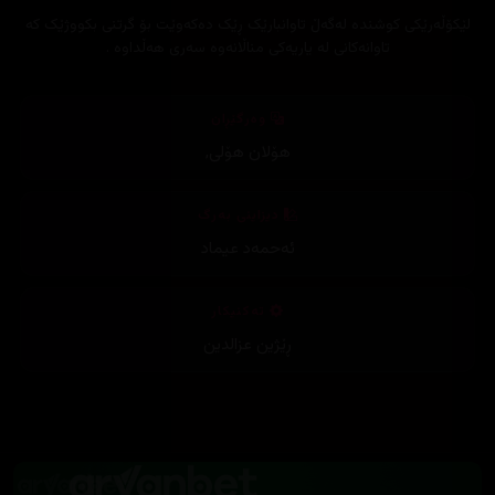
لێکۆڵەرێکی کوشندە لەگەڵ تاوانبارێک ڕێک دەکەوێت بۆ گرتنی بکووژێک کە
تاوانەکانی لە یاریەکی مناڵانەوە سەری هەڵداوە .
وەرگێڕان
هۆلان هۆلی
,
دیزاینی بەرگ
ئەحمەد عیماد
تەکنیکار
ڕێژین عزالدین