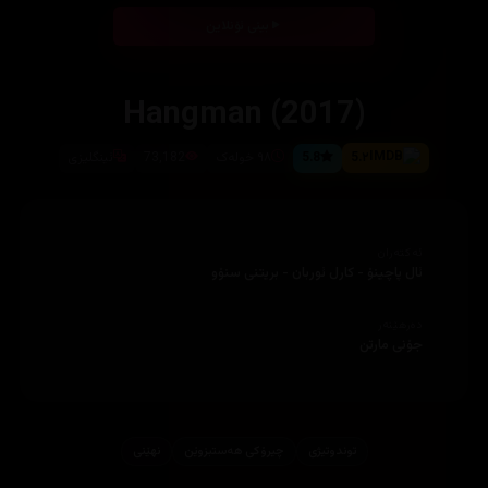
بینی ئۆنلاین
Hangman (2017)
5.۲
5.8
٩٨ خوله‌ک
73,182
ئینگلیزی
ئەکتەران
ئال پاچینۆ - کارل ئوربان - بریتنی سنۆو
دەرهێنەر
جۆنی مارتن
توندوتیژی
چیرۆكی هه‌ستبزوێن
نهێنی