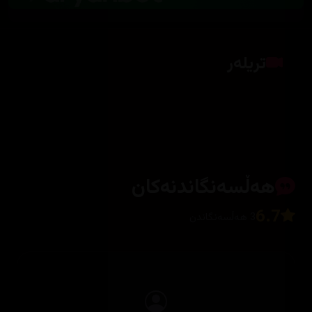
تریلەر
کلیک بکە بۆ پیشاندانی تریلەر
هەڵسەنگاندنەکان
6.7
3 هەڵسەنگاندن