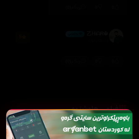
(0)
0
0
وەڵام
🔱乙ᕼᎥᗩᏒ
💎 ئەڵماس
5
2026/03/10
(0)
0
0
وەڵام
فیلمی هاوشێوە