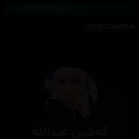
گەشین عبداللە