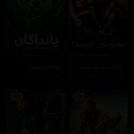
Pandas (2018)
Yamada: Samurai of Ayothaya (2010)
25436
42خوله‌ك
50864
100 خولەک
6.8/
5.6