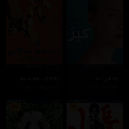
Swing Kids (2018)
Girl (2018)
60880
105 خولەک
30163
133 خوولەک
7.4
6