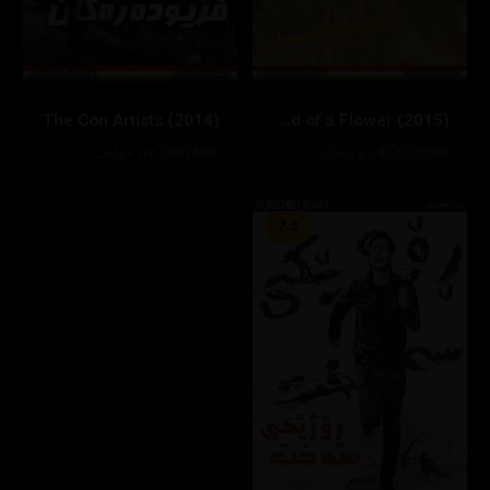
The Con Artists (2014)
The Sound of a Flower (2015)
33506
١٠٩ خوله‌ك
86740
١١٧ خولەک
7.2