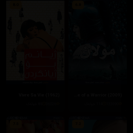
8.0
6.8
Vivre Sa Vie (1962)
Mulan: Rise of a Warrior (2009)
133690
114 خولەک
36026
85 خولەک
7.5
7.2