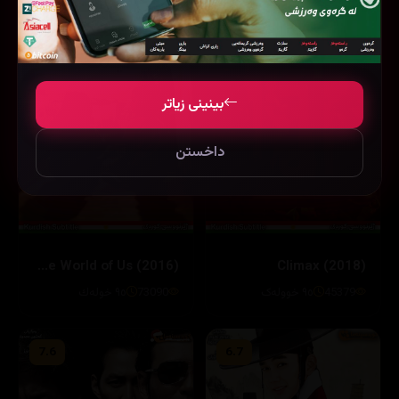
بینینی زیاتر
داخستن
The World of Us (2016)
Climax (2018)
45379
٩٥ خوولەک
73090
٩٥ خوله‌ك
7.6
6.7