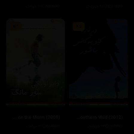
128135
٩٤ خوولەک
93089
١٠٥ خولەک
8.1
7.3
Castaway on the Moon (2009)
Beasts of the Southern Wild (2012)
26793
٩٣ خوولەک
66483
١١٦ خولەک