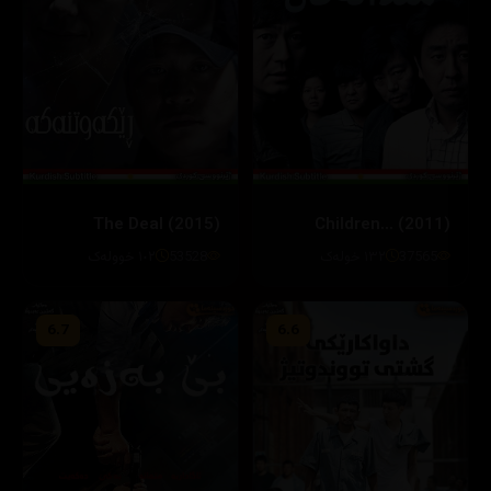
The Deal (2015)
Children... (2011)
37565
١٣٢ خولەک
53528
١٠٢ خوولەک
6.7
6.6