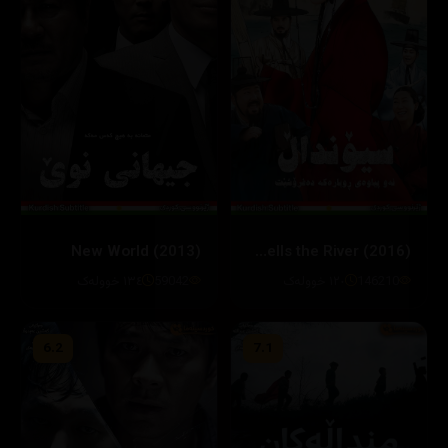
New World (2013)
Seondal: The Man Who Sells the River (2016)
146210
١٢٠ خوولەک
59042
١٣٤ خوولەک
6.2
7.1