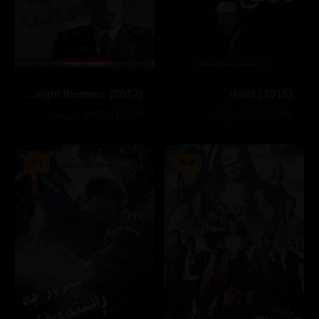
Midnight Runners (2017)
Heist (2015)
66428
93 خولەک
211130
109 خوولەک
٧.١
5.8