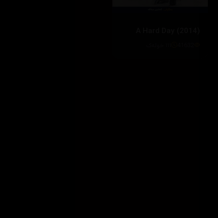
A Hard Day (2014)
41632
١١١ خوله‌ک