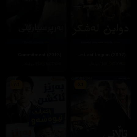
Commitment (2013)
The Last Legion (2007)
53905
101 خولەک
100709
113خولەک
7.1
6.1