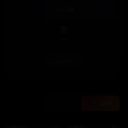
وەرگێڕ
32
فیلم
هاوبەشکردن
فیلم
32