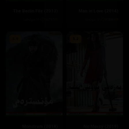
The Berlin File (2013)
Man in Love (2014)
80684
١٢٠ خوله‌ك
56745
١٢٠ خوله‌ك
5.9
5.2
Monstrum (2018)
No Mercy (2019)