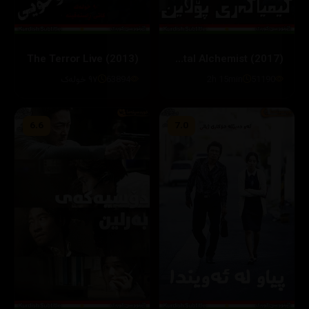
The Terror Live (2013)
Fullmetal Alchemist (2017)
51190
2h 15min
63894
٩٧ خولەک
6.6
7.0