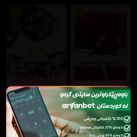
6.1
8.0
13 (2010)
In the Heat of the Night (1967)
30120
١١٠خولەک
39331
٩١ خولەک
7.5
7.5