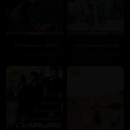
The Merciless (2017)
A Violent Prosecutor (2016)
84905
١٢٦ خولەک
85061
١١٧ خولەک
6.7
6.4