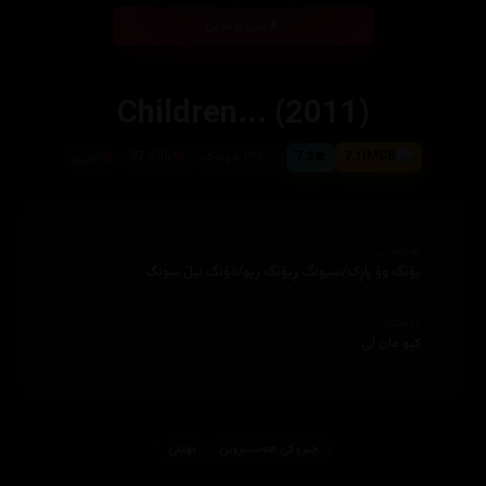
بینی ئۆنلاین
Children... (2011)
7.1
7.3
١٣٢ خولەک
37,546
کۆری
ئەکتەران
یۆنگ وۆ پاڕک/سیونگ ڕیۆنگ ریو/دۆنگ ئیڵ سونگ
دەرهێنەر
کیو مان لی
چیرۆكی هه‌ستبزوێن
نهێنی