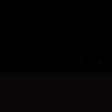
سەرەتا
زیاتر
سەرەتا
ڕەنگ
چوونەژوورەوە