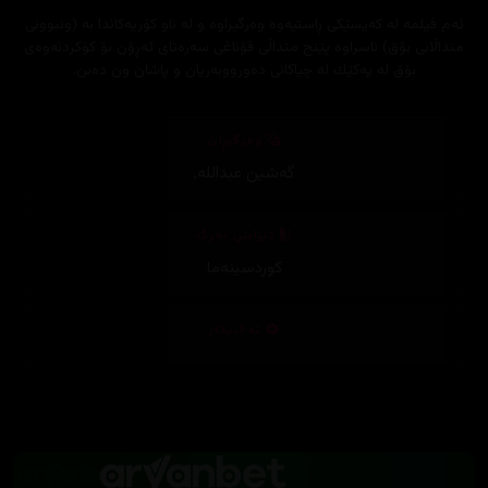
ئەم فیلمە لە كەیسێكی ڕاستیەوە وەرگیراوە و لە ناو كۆریەكاندا بە (ونبوونی
منداڵانی بۆق) ناسراوە پێنج منداڵی قۆناغی سەرەتای ئەڕۆن بۆ كۆكردنەوەی
بۆق لە یەكێك لە چیاكانی دەورووبەریان و پاشان ون دەبن.
وەرگێڕان
گەشین عبداللە
,
دیزاینی بەرگ
کوردسینەما
تەکنیکار