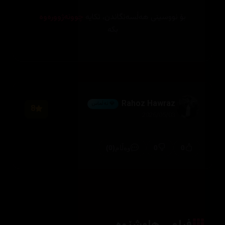
بۆ نووسینی هەڵسەنگاندن، تکایە
چوونەژوورەوە
بکە
Rahoz Hawraz
💎 ئەڵماس
8
2026/05/03
(0)
0
0
وەڵام