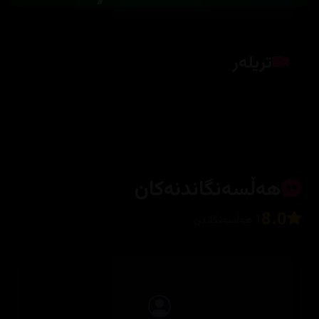
تریلەر
کلیک بکە بۆ پیشاندانی تریلەر
هەڵسەنگاندنەکان
8.0
1 هەڵسەنگاندن