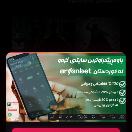
فیلمی هاوشێوە
Don (2006)
Jeepers Creepers III (2017)
68694
96900
77662