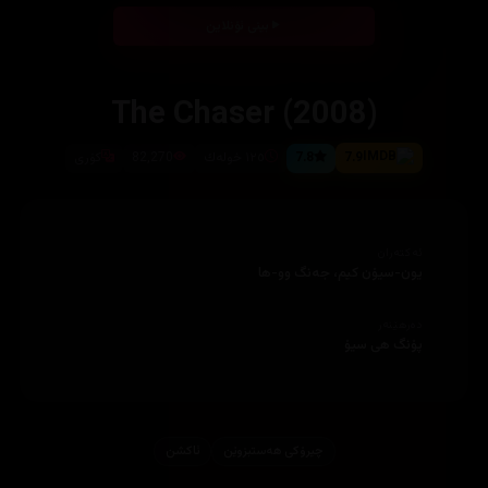
بینی ئۆنلاین
The Chaser (2008)
7.9
7.8
١٢٥ خوله‌ك
82,270
كۆری
ئەکتەران
یون-سیۆن كیم، جه‌نگ وو-ها
دەرهێنەر
پۆنگ هی سیۆ
چیرۆكی هه‌ستبزوێن
ئاكشن