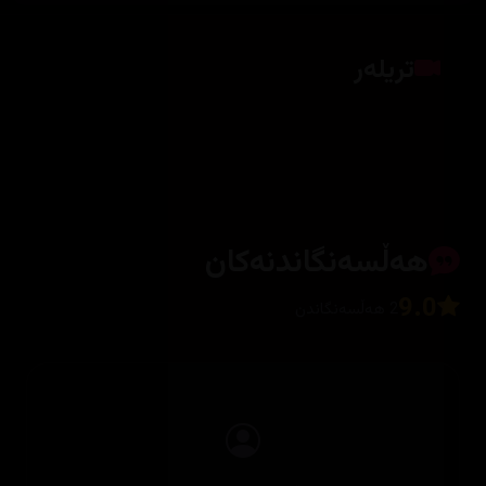
تریلەر
کلیک بکە بۆ پیشاندانی تریلەر
هەڵسەنگاندنەکان
9.0
2 هەڵسەنگاندن