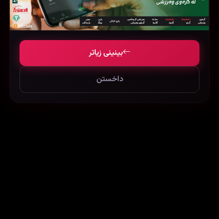
47 Meters Down: Uncaged (2019)
Andhadhun (2018)
164335
80523
981398
بینینی زیاتر
داخستن