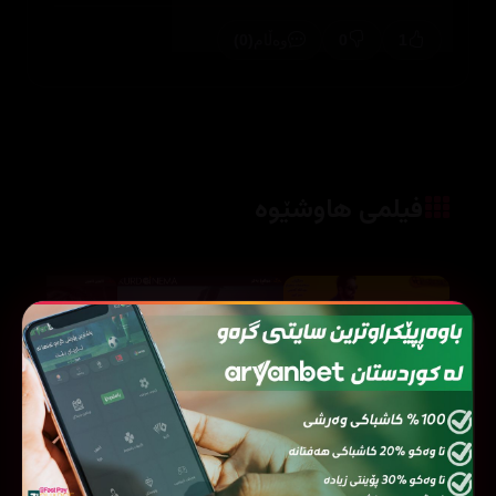
(0)
0
1
وەڵام
فیلمی هاوشێوە