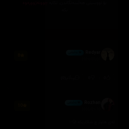
بۆ نووسینی هەڵسەنگاندن، تکایە
چوونەژوورەوە
بکە
Redyar
💎 ئەڵماس
8
2026/02/01
(0)
0
0
وەڵام
Rozhan
💎 ئەڵماس
10
2026/01/10
ئەی هاوار چ شاکارێکە 🥲✨️