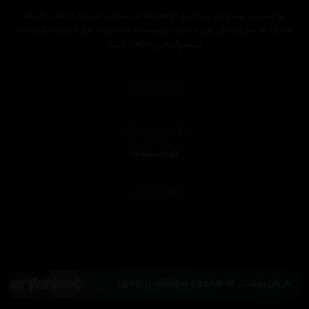
پۆلیسێكی پێشووی بێ ئابڕو كۆمه‌لێك له‌ سۆزانی به‌رێوه‌ ده‌بات، كاتێك
یه‌كێك له‌ سۆزانیه‌كان ون ده‌بێت پۆلیسه‌كه‌ ده‌كه‌وێت نێو بارودۆخێكه‌وه‌ كه‌
پێشبڕكێیه‌تی له‌گه‌ڵ كاتدا.
وەرگێڕان
دیزاینی بەرگ
کوردسینەما
تەکنیکار