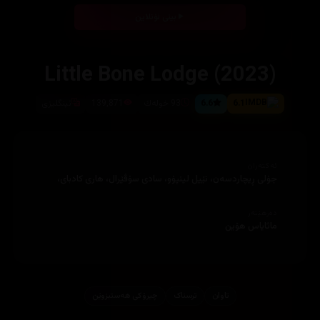
بینی ئۆنلاین
Little Bone Lodge (2023)
6.1
6.6
93 خوله‌ك
139,871
ئینگلیزی
ئەکتەران
دەرهێنەر
تاوان
ترسناک
چیرۆكی هه‌ستبزوێن