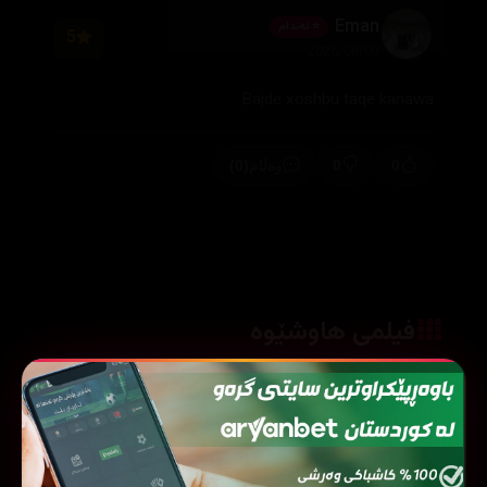
Eman
⭐ ئەندام
5
2026/08/03
Bajde xoshbu taqe kanawa
(0)
0
0
وەڵام
فیلمی هاوشێوە