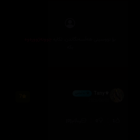
بۆ نووسینی هەڵسەنگاندن، تکایە
چوونەژوورەوە
بکە
⚜️Tany
💎 ئەڵماس
7
2026/08/05
(0)
0
1
وەڵام