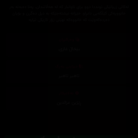
‎لەکاتی زریانێکی تونددا دوو برای تاوانبار کە لە هەڵاتندان، پەنا دەبەنە بەر
خانوویەکی کێڵگەیی دابڕاو. خێزانە نیشتەجێکە بە دیل دەگرن و بۆیان
دەردەکەوێت کە خانووەکە نهێنی زۆر تاریکی تیایە
وەرگێڕان
بێخاڵ غازی
,
دیزاینی بەرگ
تاهیر تاهیر
تەکنیکار
ڕێژین عزالدین