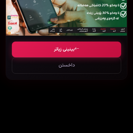
بینینی زیاتر
Blind (2011)
Zid (2014)
58560
99189
71858
داخستن