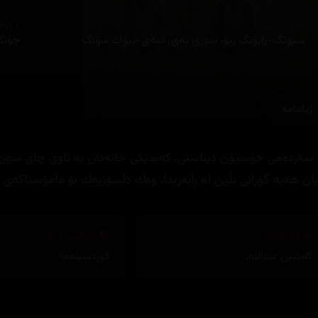
ئەکتەران
دەره
سیونگ-رایۆنگ ریو، سوزی به‌ی، سه‌ی-بیۆك سۆنگ
جۆنگ
ژیاننامه‌
‌ سه‌رده‌می جۆسیۆن دیناستی، كه‌سێكی خانه‌دان به‌ ناوی چای سون، دژ ب
یان هه‌یه‌ گۆرانی بڵێن له‌ ڕابه‌ریدا، وه‌ك دڵسۆزیه‌ك بۆ مامۆستاكه‌ی و
وەرگێڕان
دیزاینی بەرگ
گەشین عبداللە
,
کوردسینەما