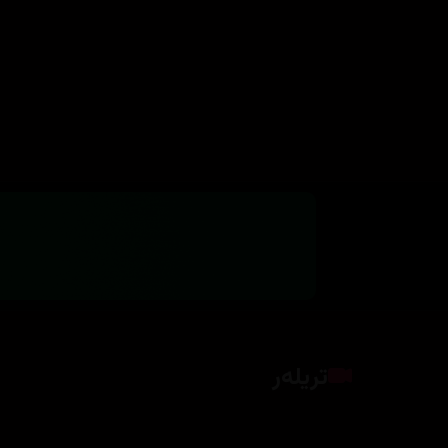
تریلەر