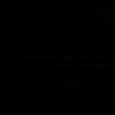
ێنەر
-پیل لی
ه‌و یاسایه‌ ده‌وه‌ستێته‌وه‌ كه‌ ده‌ڵێت ته‌نها پیاوان
 هه‌روه‌ها فه‌رمانه‌كانی باوكی پاشا.
تەکنیکار