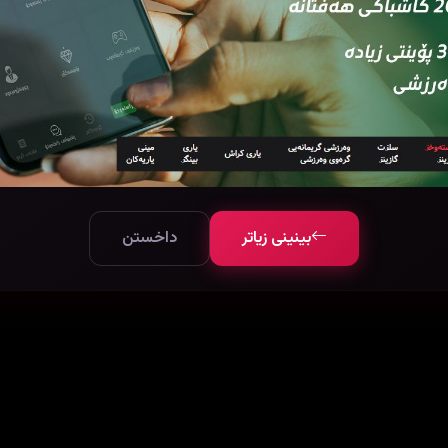
بینینی زیاتر
داخستن