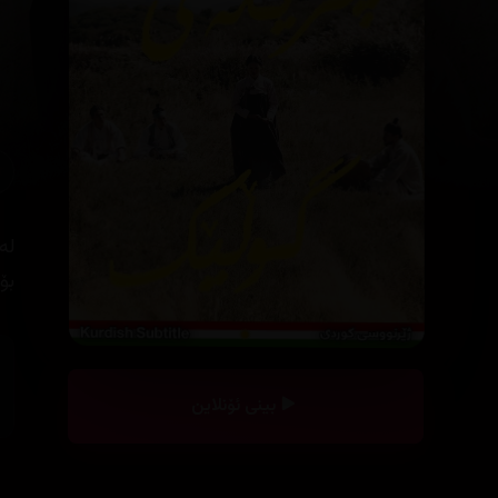
له
بۆ
بینی ئۆنلاین