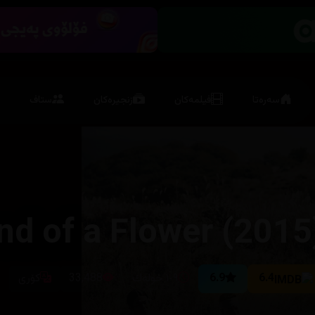
سەرەتا
فیلمەکان
زنجیرەکان
ستاف
nd of a Flower (2015
6.4
6.9
١٠٩ خوله‌ك
33,488
كۆری