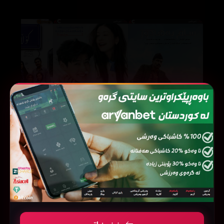
Love Reset (2023)
Sam Bahadur (2023)
65108
323448
63579