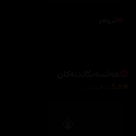
تریلەر
کلیک بکە بۆ پیشاندانی تریلەر
هەڵسەنگاندنەکان
5.0
1 هەڵسەنگاندن