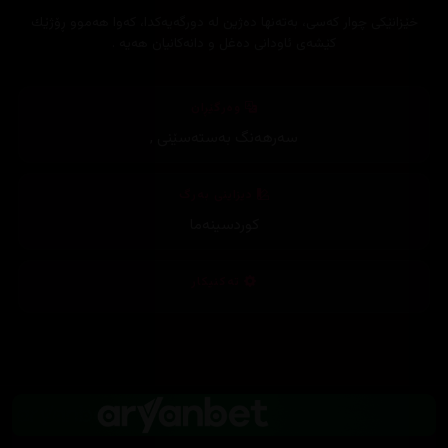
خێزانێكی چوار كه‌سی، به‌ته‌نها ده‌ژین له‌ دورگه‌یه‌كدا، كه‌وا هه‌موو ڕۆژێك
كێشه‌ی ئاودانی ده‌غل و دانه‌كانیان هه‌یه‌ .
وەرگێڕان
سەرهەنگ بەستەسێنی
,
دیزاینی بەرگ
کوردسینەما
تەکنیکار