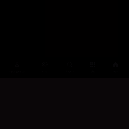
سەرەتا
زیاتر
سەرەتا
ڕەنگ
چوونەژوورەوە