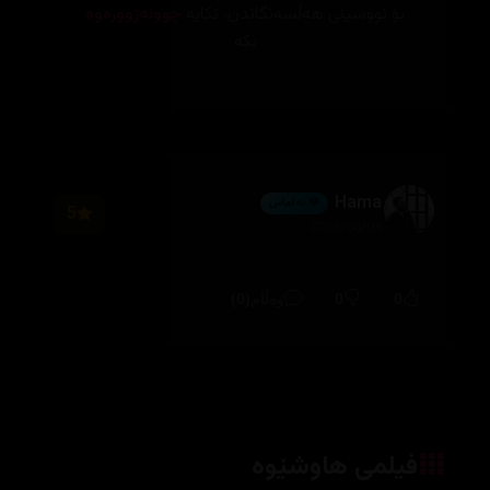
بۆ نووسینی هەڵسەنگاندن، تکایە
چوونەژوورەوە
بکە
Hama
💎 ئەڵماس
5
2026/08/05
(0)
0
0
وەڵام
فیلمی هاوشێوە