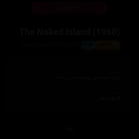
بینی ئۆنلاین
The Naked Island (1960)
8.3
8.0
٩٦ خوله‌ك
45,039
یابانی
ئەکتەران
نابوكۆ ئۆتاوا، تاجی تۆنۆیاما، شینجی تاناكا
دەرهێنەر
كانیتۆ شیندۆ
دراما