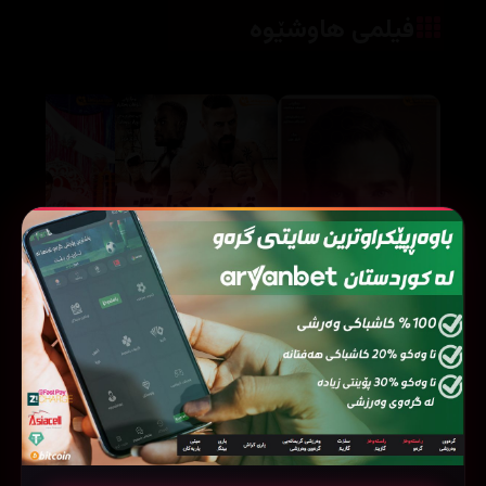
فیلمی هاوشێوە
Undisputed 3: Redemption (2010)
The Imitation Game (2014)
44887
207648
86338