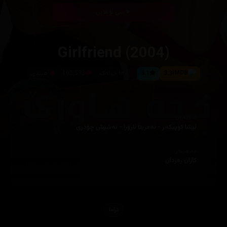
بینی ئۆنلاین
Girlfriend (2004)
3.3
3.1
١٢٠ خولەک
102,533
هیندی
ئەکتەران
ئیشا کۆپیکەر - ئەمریتا ئارۆرا - ئەشیش چۆدری
دەرهێنەر
کاران رەزدان
دراما