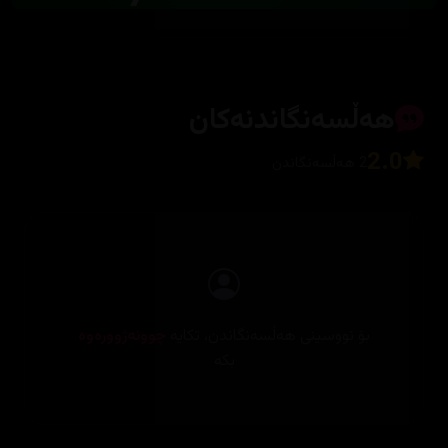
هەڵسەنگاندنەکان
2.0
2 هەڵسەنگاندن
بۆ نووسینی هەڵسەنگاندن، تکایە
چوونەژوورەوە
بکە