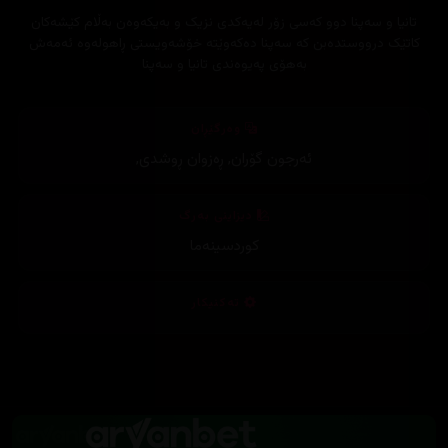
تانیا و سەپنا دوو کەسی زۆر لەیەکدی نزیک و بەیکەوەن بەڵام کێشەکان
کاتێک درووستدەبن کە سەپنا دەکەوێتە خۆشەویستی ڕاهولەوە ئەمەش
بەهۆی پەیوەندی تانیا و سەپنا
وەرگێڕان
ئەرجون گۆران
,
ڕەزوان ڕوشدی
,
دیزاینی بەرگ
کوردسینەما
تەکنیکار