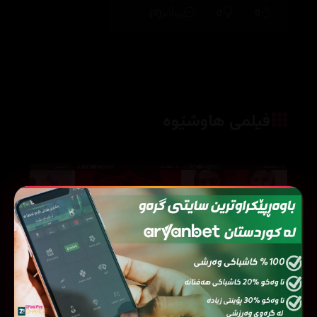
(0)
0
0
وەڵام
فیلمی هاوشێوە