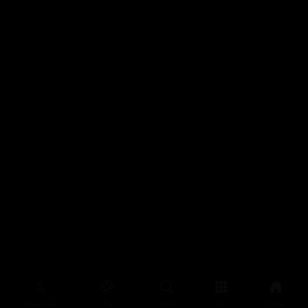
سەرەتا
زیاتر
سەرەتا
ڕەنگ
چوونەژوورەوە