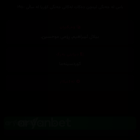
باس لە جەنگی ئینچن دەکات لەکاتی جەنگی کۆریا لە ساڵی ١٩٥٠
وەرگێڕان
بیلال ئیبراهیم
,
ڕۆمی موحسین
,
دیزاینی بەرگ
کوردسینەما
تەکنیکار