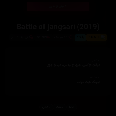
بینی ئۆنلاین
Battle of jangsari (2019)
5.9
6.7
104 خولەک
91,483
کۆری/ئینگلیزی
ئەکتەران
مێگان فۆکس، جیۆرج ئیدس، مینھۆ چۆی
دەرهێنەر
کیونگ تایک کواک
دراما
جه‌نگ
ئاكشن