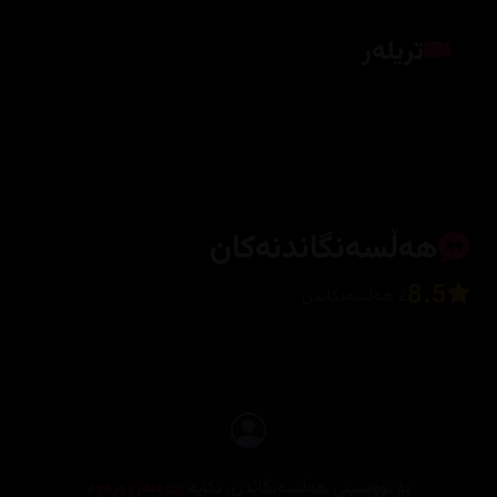
تریلەر
کلیک بکە بۆ پیشاندانی تریلەر
هەڵسەنگاندنەکان
8.5
2 هەڵسەنگاندن
بۆ نووسینی هەڵسەنگاندن، تکایە
چوونەژوورەوە