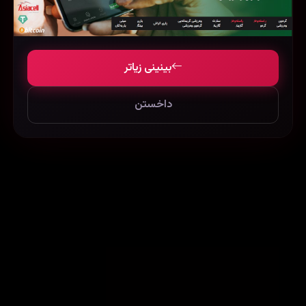
Rattlesnake (2019)
Before The Funeral (2020)
211822
44496
129509
بینینی زیاتر
داخستن