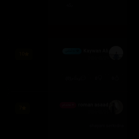
بکە
Kaywan Ali
💎 ئەڵماس
10
2026/03/29
(0)
0
0
وەڵام
roman asaad
⭐ ئەندام
7
2026/03/25
shayani serkrdna