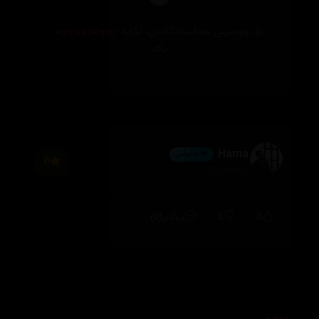
بۆ نووسینی هەڵسەنگاندن، تکایە
چوونەژوورەوە
بکە
Hama
💎 ئەڵماس
6
2026/08/05
(0)
0
0
وەڵام