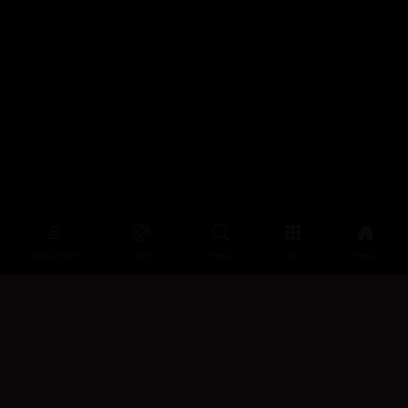
سەرەتا
زیاتر
سەرەتا
ڕەنگ
چوونەژوورەوە