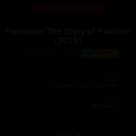
بینی ئۆنلاین
Parmanu: The Story of Pokhran
(2018)
8.3
7.1
١٢٩ خولەک
65,254
هیندی
ئەکتەران
جۆن ئەبرەهام - دیانا پێنتی - بۆمان ئیرانی
دەرهێنەر
ئەبهیشەک شارما
دراما
مێژوویی