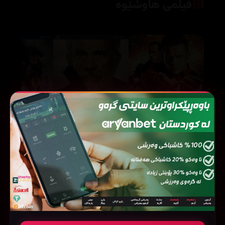
فیلمی هاوشێوە
The Marine 6: Close Quarters (2018)
Hunting Season (2025)
63407
37174
184189