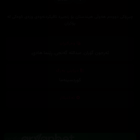
چیڕۆکی دووەم هەوڵی هیندستان بۆ زنجیرە تاقیکردنەوەی وزەی ناوەکی لە
پۆکران
وەرگێڕان
ئەرجون گۆران
,
عبداللە گەنجی
,
ڕێنما هادی
,
دیزاینی بەرگ
کوردسینەما
تەکنیکار