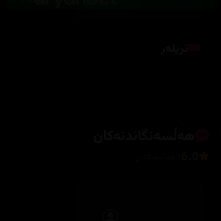
تریلەر
کلیک بکە بۆ پیشاندانی تریلەر
هەڵسەنگاندنەکان
6.0
1 هەڵسەنگاندن