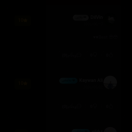
DilVîn
👑 پلاتین
10
2026/06/17
Best 🥹🥹♥️♥️
(0)
0
0
وەڵام
Kaywan Ali
💎 ئەڵماس
10
2026/05/02
(0)
0
0
وەڵام
💎 ئەڵماس