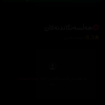
هەڵسەنگاندنەکان
8.3
3 هەڵسەنگاندن
بۆ نووسینی هەڵسەنگاندن، تکایە
چوونەژوورەوە
بکە