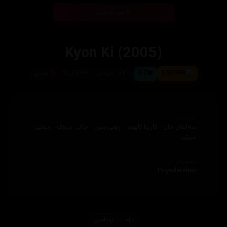
بینی ئۆنلاین
Kyon Ki (2005)
5.5
5.7
١٥٦ خولەک
90,337
هندی
ئەکتەران
سەلمان خان - کارینا کاپوور - ڕیمی سین - جاکی شرۆف - سونێل
شیتی
دەرهێنەر
Priyadarshan
دراما
ڕۆمانسی