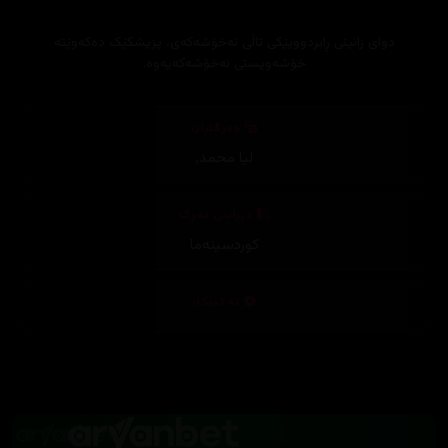
دوای زانینی ڕابردوویێکی تاڵی نەخۆشەکەی، پزیشکێک دەکەوێتە
خۆشەویستی نەخۆشەکەیەوە.
وەرگێڕان
لیا محمد
,
دیزاینی بەرگ
کوردسینەما
تەکنیکار