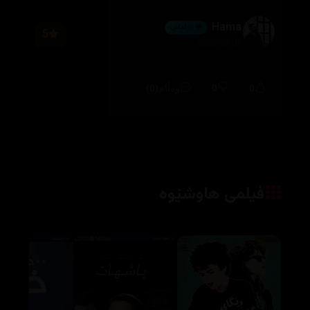
Hama
💎 ئەڵماس
5
2026/08/05
(0)
0
0
وەڵام
فیلمی هاوشێوە