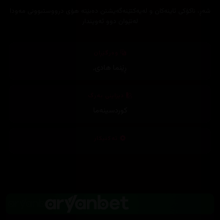
شەڕ، ناکۆکی ئاینەکان و لەیەکتێنەگەیشتن دەبێتە هۆی درووستبوونی مەودا
لەنێوان دوو ئەویندار
وەرگێڕان
ڕێنما هادی
,
دیزاینی بەرگ
کوردسینەما
تەکنیکار