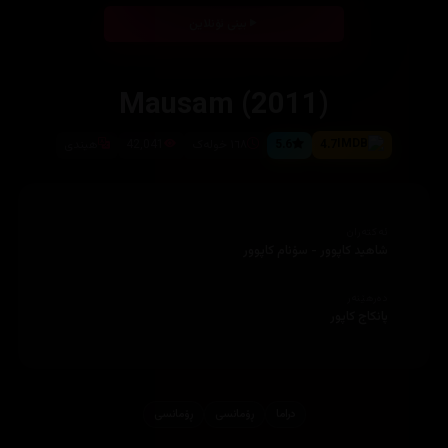
بینی ئۆنلاین
Mausam (2011)
4.7
5.6
١٦٨ خولەک
42,041
هیندی
ئەکتەران
شاهید کاپوور - سۆنام کاپوور
دەرهێنەر
پانکاج کاپور
دراما
ڕۆمانسی
ڕۆمانسی