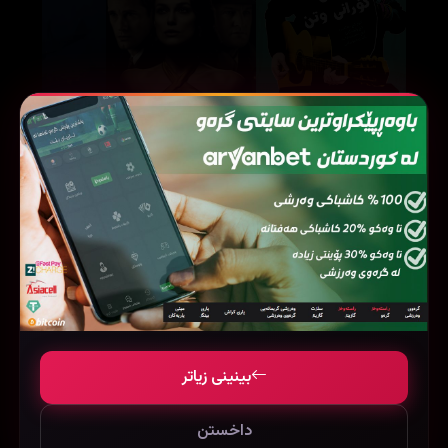
The Aftermath (2019)
Sing Street (2016)
88276
89986
25256
بینینی زیاتر
داخستن