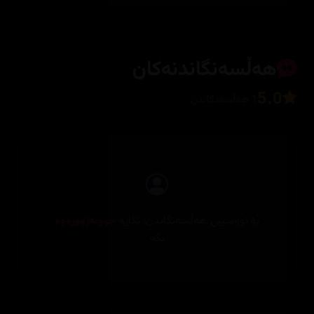
هەڵسەنگاندنەکان
5.0
1 هەڵسەنگاندن
بۆ نووسینی هەڵسەنگاندن، تکایە
چوونەژوورەوە
بکە