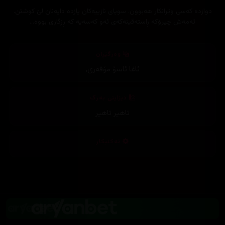
دوازدە کەسی وێرانکار هەبوون. سوپای نازییەکان یازدە دایەنان لێ کوشتن.
ئەمەش چیرۆکە ڕاستەقینەکەی ئەو کەسەیە کە ڕزگاری بووە...
وەرگێڕان
ئاغا ئاسۆ مۆفەری
,
دیزاینی بەرگ
تاهیر تاهیر
تەکنیکار