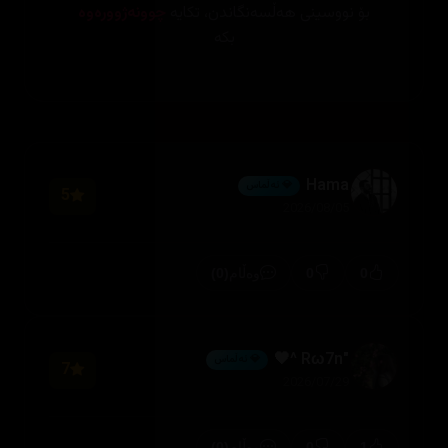
بۆ نووسینی هەڵسەنگاندن، تکایە
چوونەژوورەوە
بکە
Hama
💎 ئەڵماس
5
2026/08/05
(0)
0
0
وەڵام
"Rω7n ^🖤
💎 ئەڵماس
7
2026/07/29
(0)
0
1
وەڵام