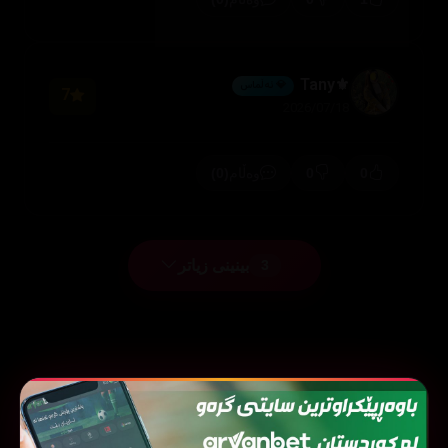
⚜️Tany
💎 ئەڵماس
7
2026/07/18
(0)
0
0
وەڵام
بینینی زیاتر
3
فیلمی هاوشێوە