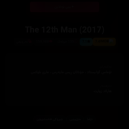
بینی ئۆنلاین
The 12th Man (2017)
7.4
7.1
135 خولەک
159,988
نەرویجی
ئەکتەران
تۆماس گولیستاد ، جۆناثان ڕیس مایەرس ، ماری بلۆکس
دەرهێنەر
هارلاد زوارت
دراما
مێژوویی
چیرۆكی هه‌ستبزوێن