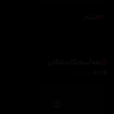
تریلەر
کلیک بکە بۆ پیشاندانی تریلەر
هەڵسەنگاندنەکان
6.5
6 هەڵسەنگاندن