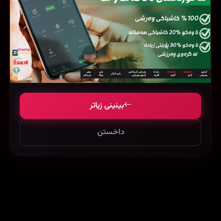
بینینی زیاتر
داخستن
Mrs. Serial Killer (2020)
Braven (2018)
107441
67374
133673