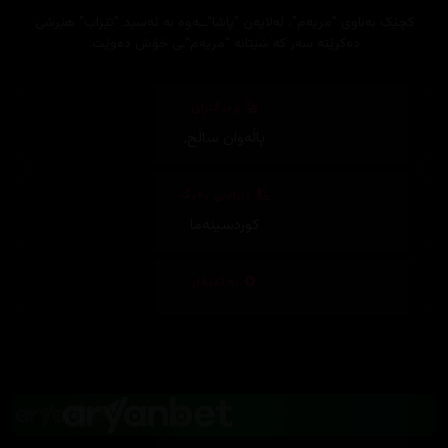
کچێک بەناوی "مریەم"، لەلایەن "پاشا"ــەوە بە ئەسید "تێزاب" هێرشی
دەکرێتە سەر کە شێتانە "مریەم"ـی خۆش دەوێت.
وەرگێڕان
پاڵەوان ساڵح
,
دیزاینی بەرگ
کوردسینەما
تەکنیکار