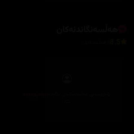
هەڵسەنگاندنەکان
8.5
8 هەڵسەنگاندن
بۆ نووسینی هەڵسەنگاندن، تکایە
چوونەژوورەوە
بکە