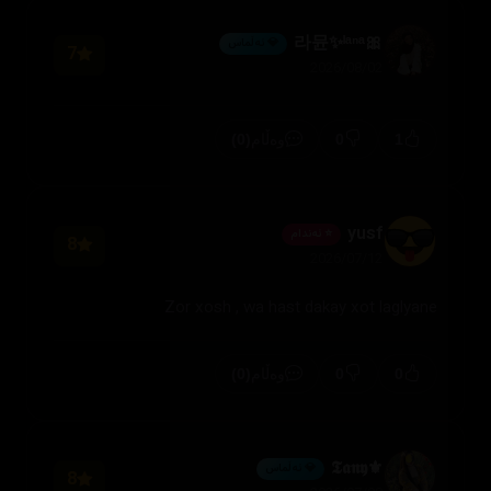
🎀라뮨✨ˡᵃⁿᵃ
💎 ئەڵماس
7
2026/08/02
(0)
0
1
وەڵام
yusf
⭐ ئەندام
8
2026/07/12
Zor xosh , wa hast dakay xot laglyane
(0)
0
0
وەڵام
⚜️𝕿𝖆𝖓𝖞
💎 ئەڵماس
8