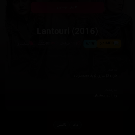
بینی ئۆنلاین
Lantouri (2016)
6.4
6.1
111 خولەک
222,401
ئینگلیزی
ئەکتەران
باران کۆساری,نوید محمدزاده
دەرهێنەر
ڕەزا دورمیشیان
دراما
ئاكشن