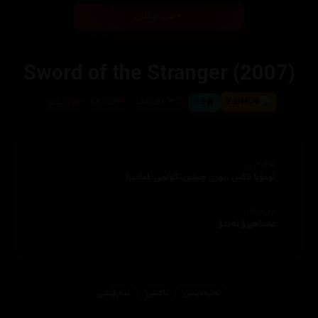
بینی ئۆنلاین
Sword of the Stranger (2007)
7.8
7.6
١٠٣خوله‌ک
43,139
ژاپۆنی
ئەکتەران
تۆمۆیا ناگس ،یوری چینین، كۆلچی یامادیرا
دەرهێنەر
ماساهیرۆ ئه‌ندۆ
ئه‌نیمه‌یشن
ئاكشن
سەرکێشی