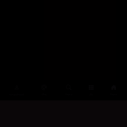
سەرەتا
زیاتر
سەرەتا
ڕەنگ
چوونەژوورەوە