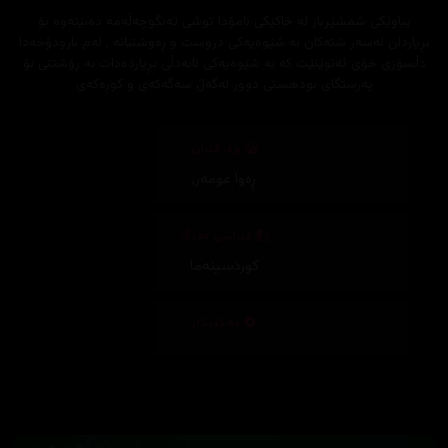
پیاوێکی شمشێرباز لە خاکێکی نامۆدا توشی تەنگوچەڵەمە دەبێتەوە بۆ
بڕیاردان لەسەر شتەکان بە شێوەیەکی دروست و ڕەوشتیانە , لەم بارودۆخەدا
دڵسۆزی خۆی ئەنوێنێت کە بە شێوەیەکی نابەدڵی بڕیاردەدات بە ڕۆشتنی بۆ
پەرستگای بودهستی دوور لەگەڵ سەگەکەی و کوڕەکەی
وەرگێڕان
ڕەوا عومەر
,
دیزاینی بەرگ
کوردسینەما
تەکنیکار