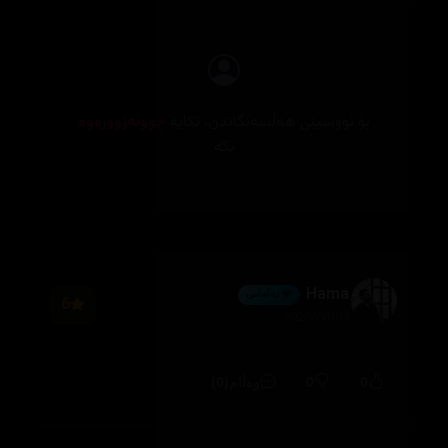
بۆ نووسینی هەڵسەنگاندن، تکایە
چوونەژوورەوە
بکە
Hama
💎 ئەڵماس
6
2026/08/04
(0)
0
0
وەڵام