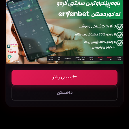
فیلمی هاوشێوە
بینینی زیاتر
داخستن
Mr. Peabody & Sherman (2014)
My Neighbor Totoro (1988)
132967
44955
96361