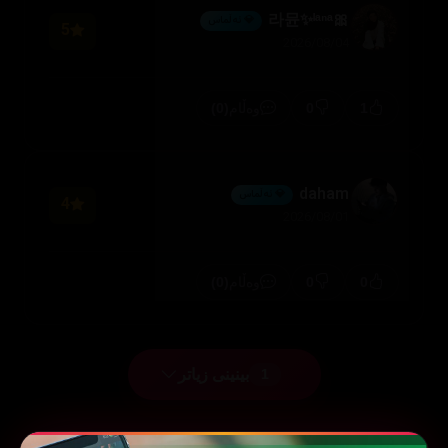
🎀라뮨✨ˡᵃⁿᵃ
💎 ئەڵماس
5
2026/08/04
(0)
0
1
وەڵام
daham
💎 ئەڵماس
4
2026/08/01
(0)
0
0
وەڵام
بینینی زیاتر
1