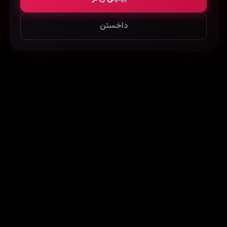
داخستن