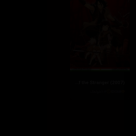
Sword of the Stranger (2007)
43068
١٠٣خوله‌ک