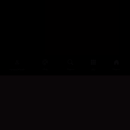
سەرەتا
زیاتر
سەرەتا
ڕەنگ
چوونەژوورەوە