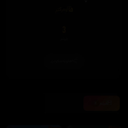
وەرگێڕ
3
فیلم
هاوبەشکردن
فیلم
3