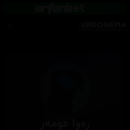
ڕەوا عومەر