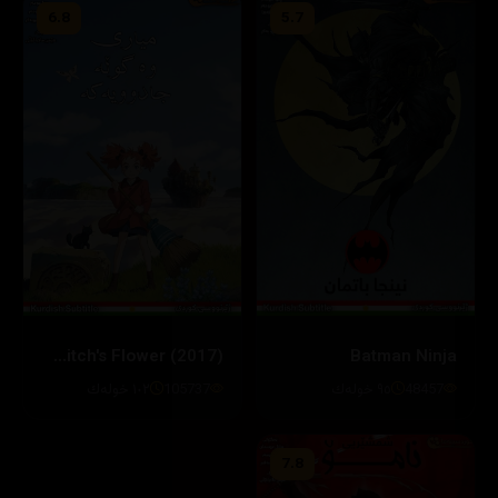
6.8
5.7
Batman Ninja
Mary and the Witch's Flower (2017)
48457
٩٥ خوله‌ك
105737
١٠٢ خوله‌ك
7.8