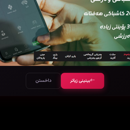
بینینی زیاتر
داخستن