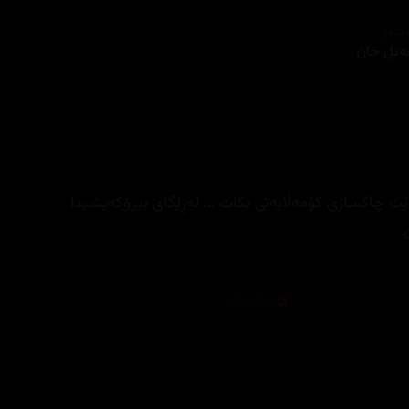
ێنەر
یل خان
ت چاکسازی کۆمەڵایەتی بکات ... لەڕێگای بیرۆکەیشیدا
.
تەکنیکار