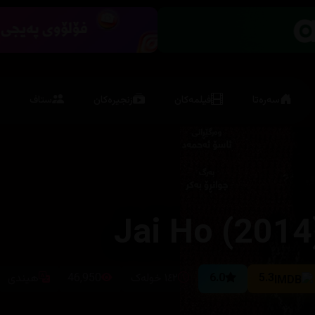
سەرەتا
فیلمەکان
زنجیرەکان
ستاف
Jai Ho (2014
5.3
6.0
١٤٢ خولەک
46,950
هیندی