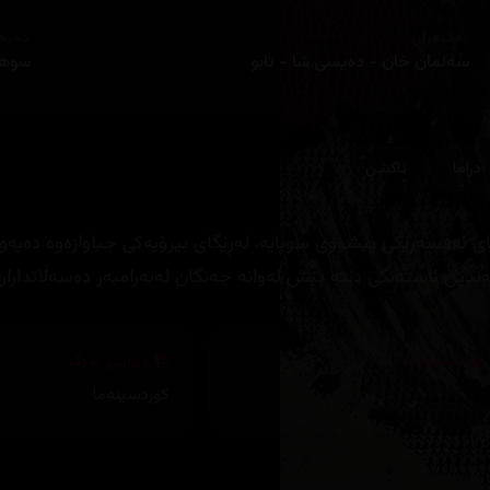
ئەکتەران
دەره
سەلمان خان - دەیسی شا - تابو
سوهە
دراما
ئاكشن
ی ئەفسەرێکی پێشووی سوپایە، لەڕێگای بیرۆیەکی جیاوازەوە دەیەوێ
ندین ئاستەنگی دێتە پێش لەوانە جەنگان لەبەرامبەر دەسەڵاتداران
وەرگێڕان
دیزاینی بەرگ
کوردسینەما