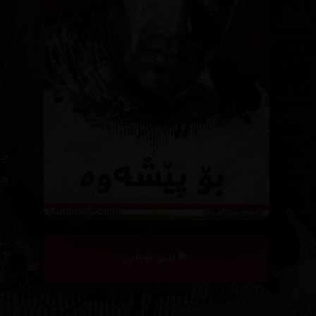
جا
چە
بینی ئۆنلاین