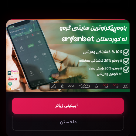
بینینی زیاتر
2
فیلمی هاوشێوە
بینینی زیاتر
داخستن