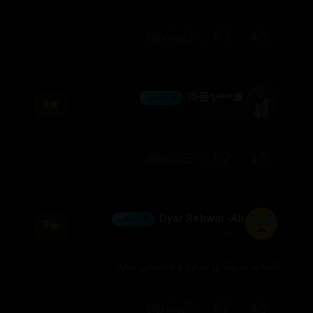
(0)
0
0
وەڵام
🎀라뮨✨ˡᵃⁿᵃ
💎 ئەڵماس
8
2026/07/26
(0)
0
1
وەڵام
Dyar Rebwar-Ali
💎 ئەڵماس
7
2026/04/01
تایبەت بیرۆکەی جیاواز و شەیتانی تیایە
(0)
0
0
وەڵام