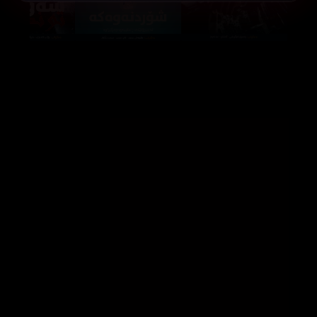
The Laundromat (2019)
Peace Breaker (2017)
116354
24248
33188