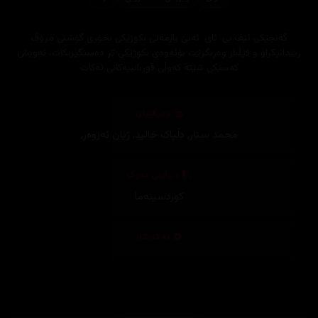
گەنجێکی ئێف.بی. ئای. ئەبێ یارمەتی بکوژێکی بخۆری گۆشتی مرۆڤ
زیندانیکراو و فێڵباز وەربگرێت بۆئەوەی بکوژێکی تر دەستگیربکات، ئەویش
کەسێکی شێتە کەوڵی قوربانییەکانی ئەکات
وەرگێڕان
محمد ستار
,
دڵپاک خالید
,
ژیان ئەزوەر
,
دیزاینی بەرگ
کوردسینەما
تەکنیکار