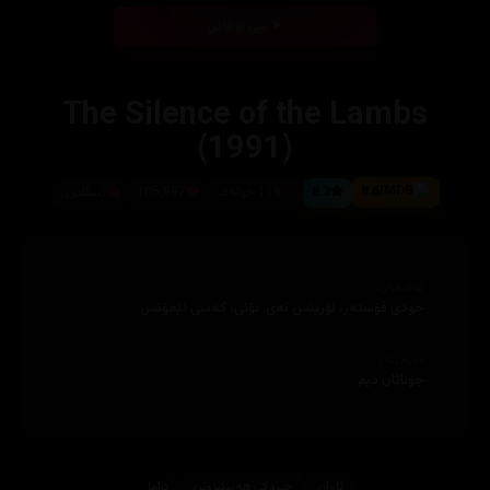
بینی ئۆنلاین
The Silence of the Lambs
(1991)
8.6
8.3
118 خولەک
105,897
ئینگلیزی
ئەکتەران
جودی فۆستەر، لۆرێنس ئەی. بۆنی، کەسی لێمۆنس
دەرهێنەر
جۆناثان دیم
تاوان
چیرۆكی هه‌ستبزوێن
دراما