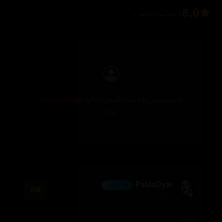
8.0
5 هەڵسەنگاندن
بۆ نووسینی هەڵسەنگاندن، تکایە
چوونەژوورەوە
بکە
PabloDyar
💎 ئەڵماس
8
2026/08/07
تایبەت