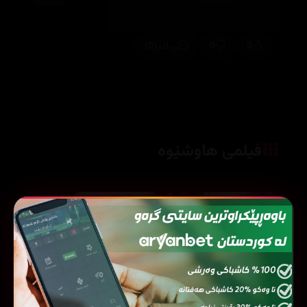
2026/08/02
(0)
0
0
وەڵام
فیلمی هاوشێوە