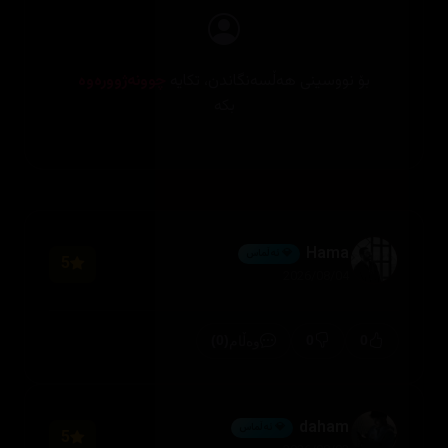
بۆ نووسینی هەڵسەنگاندن، تکایە
چوونەژوورەوە
بکە
Hama
💎 ئەڵماس
5
2026/08/04
(0)
0
0
وەڵام
daham
💎 ئەڵماس
5