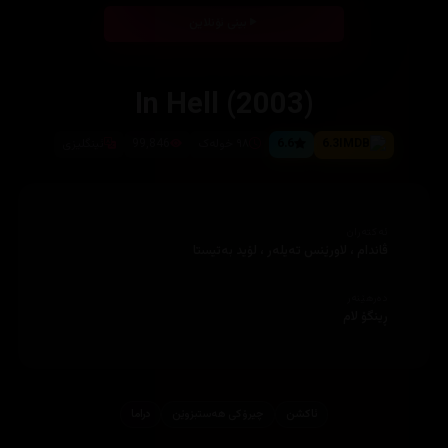
بینی ئۆنلاین
In Hell (2003)
6.3
6.6
٩٨ خولەک
99,846
ئینگلیزی
ئەکتەران
ڤاندام ، لاورێنس تەیلەر ، لۆید بەتیستا
دەرهێنەر
ڕینگۆ لام
ئاكشن
چیرۆكی هه‌ستبزوێن
دراما