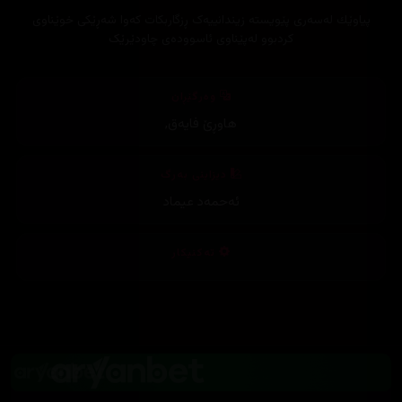
پیاوێك لەسەری پێویستە زیندانییەک ڕزگاربکات کەوا شەڕێکی خوێناوی
کردبوو لەپێناوی ئاسوودەی چاودێرێک
وەرگێڕان
هاوڕێ فایەق
,
دیزاینی بەرگ
ئەحمەد عیماد
تەکنیکار