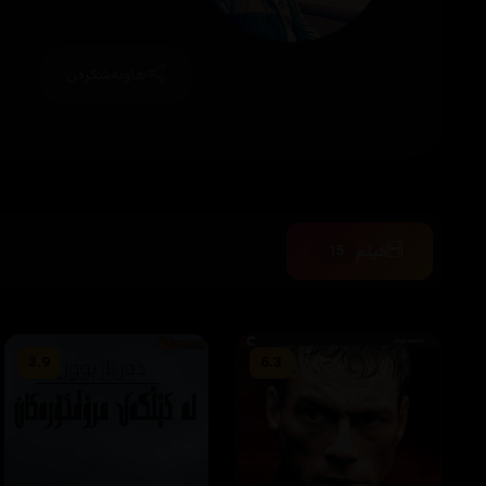
هاوبەشکردن
فیلم
15
3.9
6.3