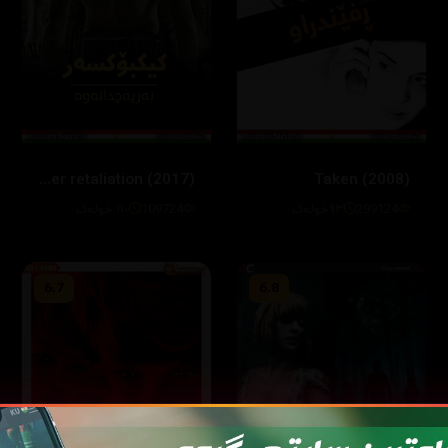
kickboxer retaliation (2017)
Taken (2008)
299124
٩٣خولەک
109724
١١٠ خولەک
6.7
6.8