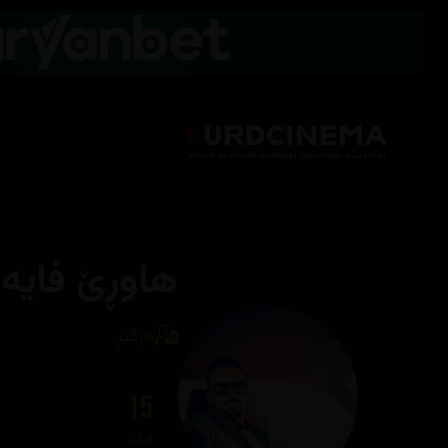
هاوڕێ فایە
وەرگێڕ
15
فیلم