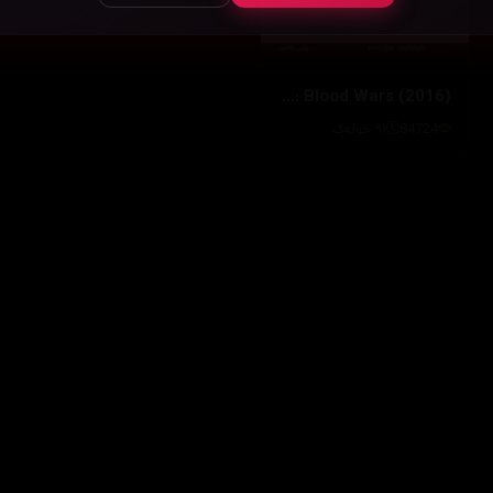
Underworld: Blood Wars (2016)
84724
٩١ خولەک