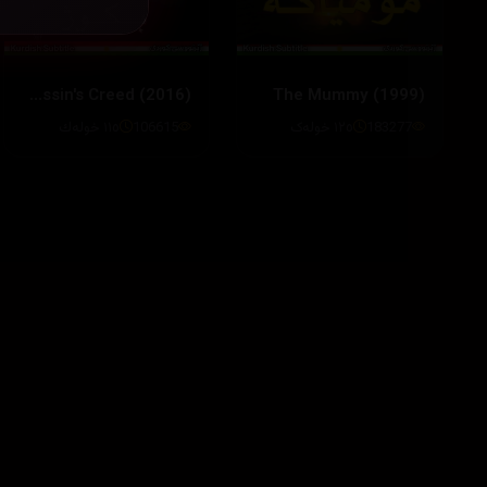
Assassin's Creed (2016)
The Mummy (1999)
183277
١٢٥ خولەک
106615
١١٥ خوله‌ك