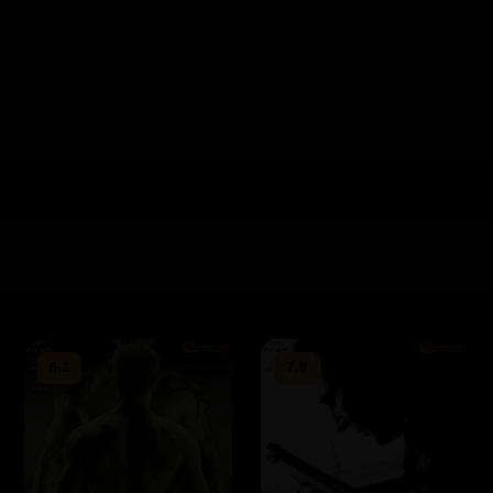
6،2
7.8