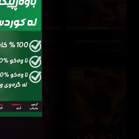
The Recall (2017)
The Hills Have Eyes (2006)
42930
٩٠خوله‌ك
167448
١٠٧ خولەک
6.2
7.0