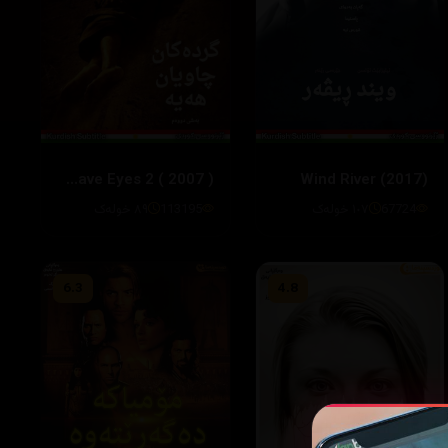
The Hills Have Eyes 2 ( 2007 )
Wind River (2017)
67724
١٠٧ خوله‌ک
113195
٨٩ خولەک
6.3
4.8