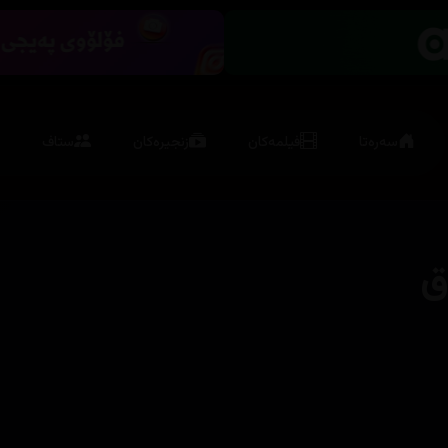
سەرەتا
فیلمەکان
زنجیرەکان
ستاف
ق