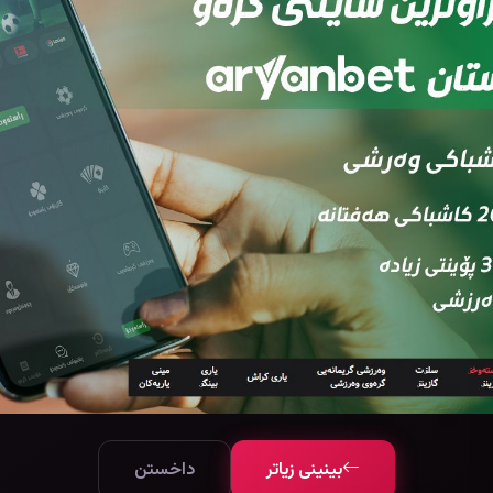
Eden Lake (2008)
Goodnight Mommy (2014)
97804
٩١ خولەک
81406
٩٩ خولەک
6.0
بینینی زیاتر
داخستن