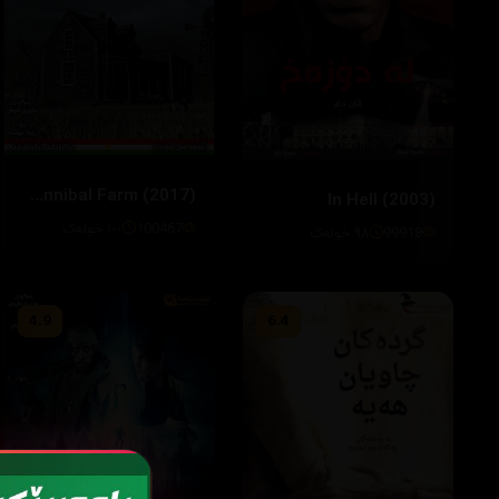
Escape from Cannibal Farm (2017)
In Hell (2003)
100467
١٠٠ خولەک
99918
٩٨ خولەک
4.9
6.4