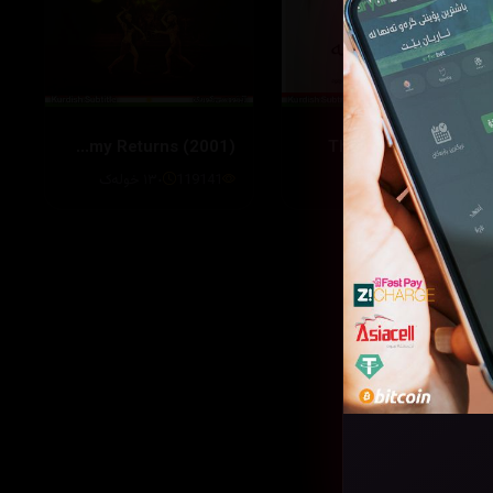
The Mummy Returns (2001)
The Forest (2016)
82597
٩٣ خولەک
119141
١٣٠ خولەک