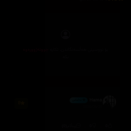
بۆ نووسینی هەڵسەنگاندن، تکایە
چوونەژوورەوە
بکە
Hama
💎 ئەڵماس
8
2026/06/25
(0)
0
0
وەڵام