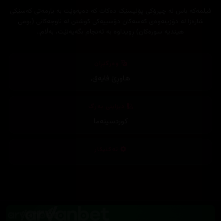
فیلمەکە باس لە چیرۆکی پۆلیسێک دەکات کە دەیەوێت بە یارمەتی كه‌سێكی
شاره‌زا لە دۆزینەوەی کەسەکان دۆسییەکی کوشتن لە ناوچەکانی (بومی
هیندیە سورەکان) ڕویداوە بە ئەنجام بگەیەنێت، بەڵام..
وەرگێڕان
هاوڕێ فایەق
,
دیزاینی بەرگ
کوردسینەما
تەکنیکار