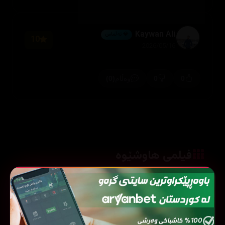
Kaywan Ali
💎 ئەڵماس
10
2026/05/16
(0)
0
0
وەڵام
فیلمی هاوشێوە