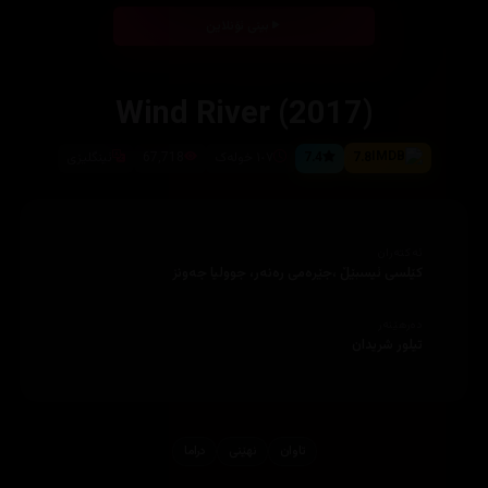
بینی ئۆنلاین
Wind River (2017)
7.8
7.4
١٠٧ خوله‌ک
67,718
ئینگلیزی
ئەکتەران
كێلسى ئیسبێڵ ،جێرەمى رەنەر، جووليا جەونز
دەرهێنەر
تیلور شریدان
تاوان
نهێنی
دراما