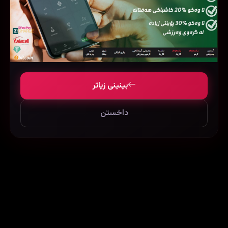
بینینی زیاتر
36th Precinct (2004)
Nick of Time (1995)
79835
35436
30971
داخستن